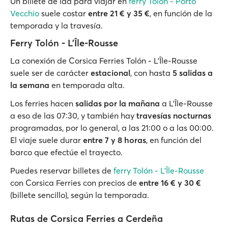
Un billete de ida para viajar en
ferry Tolón - Porto
Vecchio
suele costar
entre 21 € y 35 €
, en función de la
temporada y la travesía.
Ferry Tolón - L'Île-Rousse
La conexión de Corsica Ferries Tolón - L'Île-Rousse
suele ser de carácter
estacional
, con hasta
5 salidas a
la semana
en temporada alta.
Los ferries hacen
salidas por la mañana
a L'Île-Rousse
a eso de las 07:30, y también hay
travesías nocturnas
programadas, por lo general, a las 21:00 o a las 00:00.
El viaje suele durar
entre 7 y 8 horas
, en función del
barco que efectúe el trayecto.
Puedes reservar billetes de
ferry Tolón - L'Île-Rousse
con Corsica Ferries con precios de
entre 16 € y 30 €
(billete sencillo), según la temporada.
Rutas de Corsica Ferries a Cerdeña