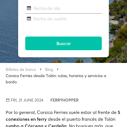
Fecha de ida
Fecha de vuelta
Buscar
Billetes de barco
Blog
Corsica Ferries desde Τolón: rutas, horarios y servicios a
bordo
FRI, 21 JUNE 2024
FERRYHOPPER
Por lo general, Corsica Ferries suele estar al frente de
5
conexiones en ferry
desde el puerto francés de Tolón
rumbo a Córcega y Cerdeña
. No busques más, que