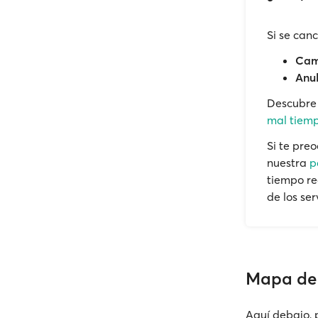
Si se can
Camb
Anul
Descubr
mal tiemp
Si te pre
nuestra
p
tiempo re
de los ser
Mapa de 
Aquí debajo, 