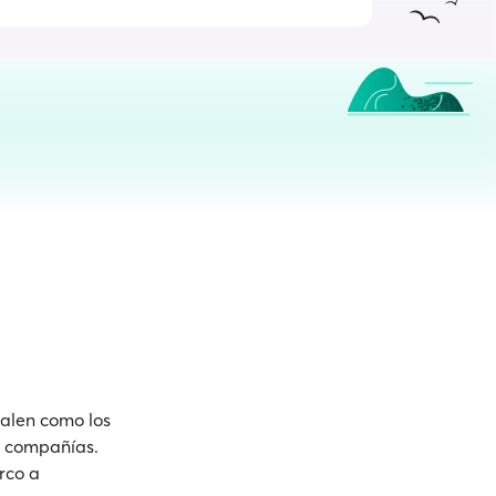
salen como los
 y compañías.
rco a