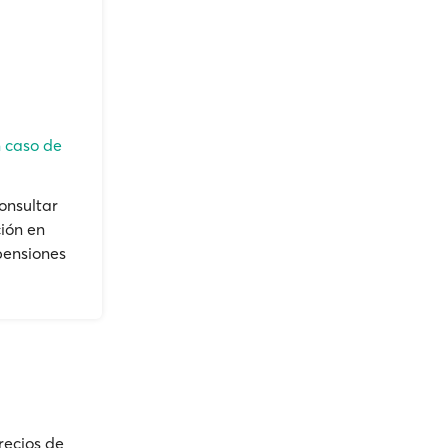
n caso de
onsultar
ión en
pensiones
recios de