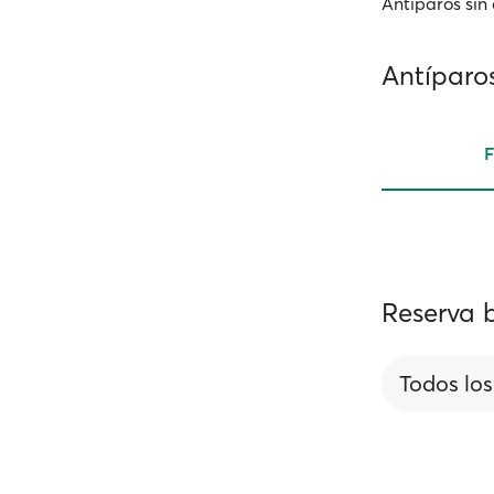
Antíparos sin
Antíparos
F
Reserva b
Todos los