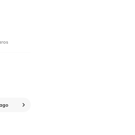
aros
 ago