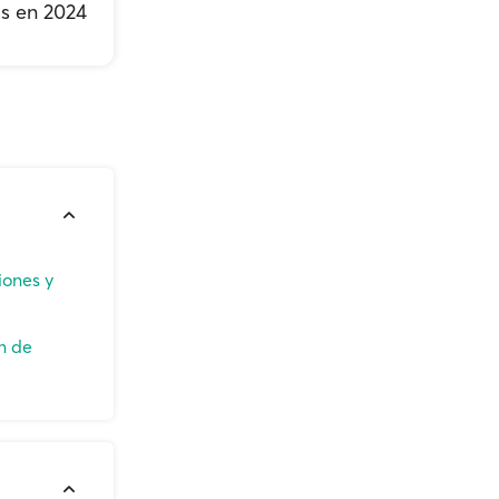
os en 2024
iones y
n de