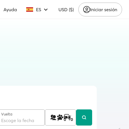
Ayuda
ES
USD ($)
Iniciar sesión
Vuelta
1
0
0
Escoge la fecha