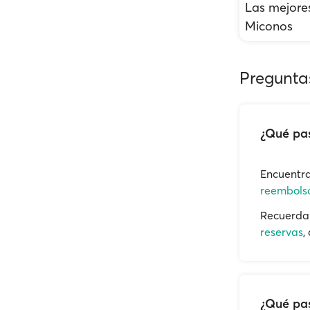
Las mejore
Miconos
Pregunta
¿Qué pas
Encuentra
reembolso
Recuerda 
reservas
,
¿Qué pas