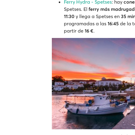
Ferry Hydra - Spetses
: hay
conex
Spetses. El
ferry más madruga
11:30
y llega a Spetses en
35 mi
programadas a las
16:45
de la t
partir de
16 €
.