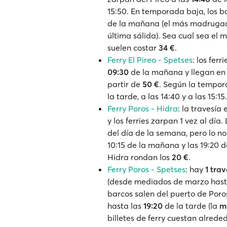
15:50. En temporada baja, los b
de la mañana (el más madrugador
última sálida). Sea cual sea el me
suelen costar
34 €
.
Ferry El Pireo - Spetses
: los ferr
09:30
de la mañana y llegan en 
partir de
50 €
. Según la tempor
la tarde, a las 14:40 y a las 15:15.
Ferry Poros - Hidra
: la travesía
y los ferries zarpan 1 vez al día
del día de la semana, pero lo no
10:15 de la mañana y las 19:20 de
Hidra rondan los
20 €
.
Ferry Poros - Spetses
: hay
1 trav
(desde mediados de marzo hasta
barcos salen del puerto de Poro
hasta las
19:20
de la tarde (la
m
billetes de ferry cuestan alrede