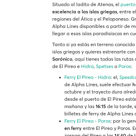
Situado al ladito de Atenas, el
puerto 
excelencia a las islas griegas
, entre e
regiones del Ática y el Peloponeso. G
Alpha Lines disponibles a partir de 
llegar a esas islas paradisíacas en c
Tanto si ya estás en terreno conocido
islas griegas y quieres estrenarte co
Sarónico
, aquí tienes todas las rutas
de El Pireo e
Hidra
,
Spetses
o
Poros
:
Ferry El Pireo - Hidra
: el,
Speedca
de Alpha Lines, suele efectuar
h
octubre y el trayecto dura alre
desde el puerto de El Pireo es
mañana y las
16:15
de la tarde, 
billetes de ferry de Alpha Lines
Ferry El Pireo - Poros
: por lo ge
en ferry
entre El Pireo y Poros. 
zarpan del Pireo a las
14:40
de l