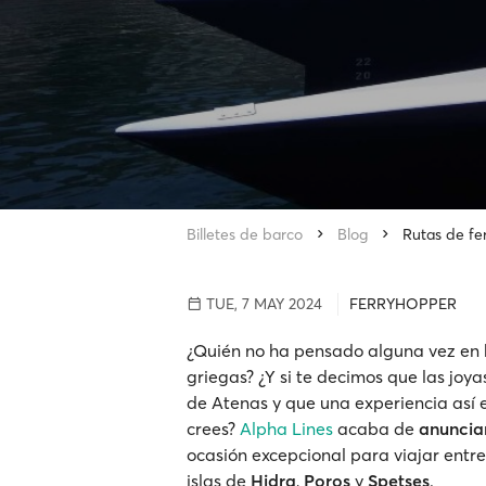
Billetes de barco
Blog
Rutas de fe
TUE, 7 MAY 2024
FERRYHOPPER
¿Quién no ha pensado alguna vez en h
griegas? ¿Y si te decimos que las joyas
de Atenas y que una experiencia así 
crees?
Alpha Lines
acaba de
anunciar
ocasión excepcional para viajar entre 
islas de
Hidra
,
Poros
y
Spetses
.