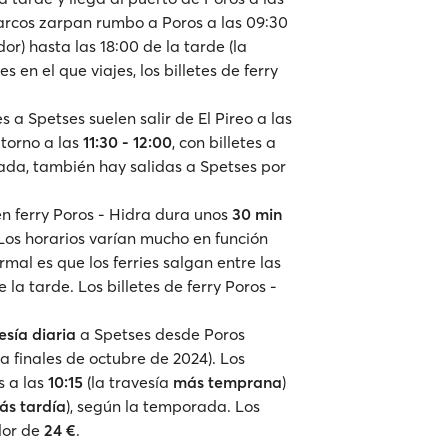
arcos zarpan rumbo a Poros a las 09:30
) hasta las 18:00 de la tarde (la
s en el que viajes, los billetes de ferry
ies a Spetses suelen salir de El Pireo a las
torno a las
11:30 - 12:00
, con billetes a
ada, también hay salidas a Spetses por
 en ferry Poros - Hidra dura unos
30 min
. Los horarios varían mucho en función
rmal es que los ferries salgan entre las
 la tarde. Los billetes de ferry Poros -
esía diaria
a Spetses desde Poros
 finales de octubre de 2024). Los
s a las
10:15
(la travesía
más temprana
)
ás tardía
), según la temporada. Los
dor de
24 €
.