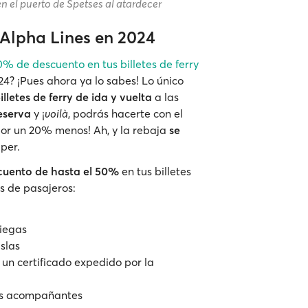
 el puerto de Spetses al atardecer
 Alpha Lines en 2024
0% de descuento en tus billetes de ferry
4? ¡Pues ahora ya lo sabes! Lo único
illetes de ferry de ida y vuelta
a las
eserva
y ¡
voilà
, podrás hacerte con el
 por un 20% menos! Ah, y la rebaja
se
per.
cuento de hasta el 50%
en tus billetes
as de pasajeros:
riegas
islas
 un certificado expedido por la
us acompañantes