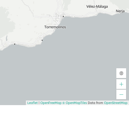
Leaflet
|
OpenFreeMap
© OpenMapTiles
Data from
OpenStreetMap