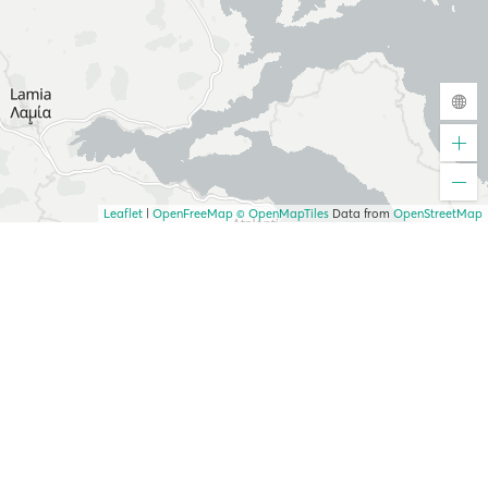
Leaflet
|
OpenFreeMap
© OpenMapTiles
Data from
OpenStreetMap