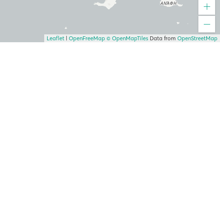
Leaflet
|
OpenFreeMap
© OpenMapTiles
Data from
OpenStreetMap