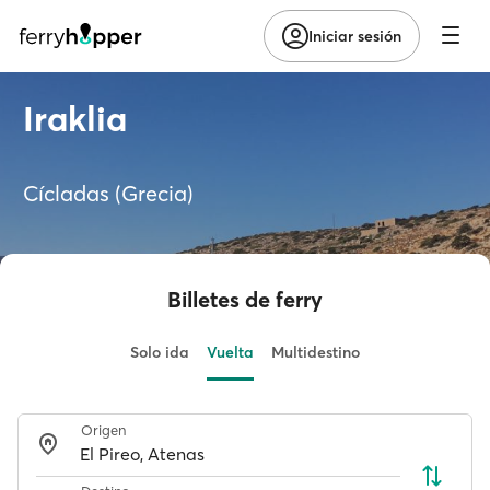
Iniciar sesión
Iraklia
Cícladas (Grecia)
Billetes de ferry
Solo ida
Vuelta
Multidestino
Origen