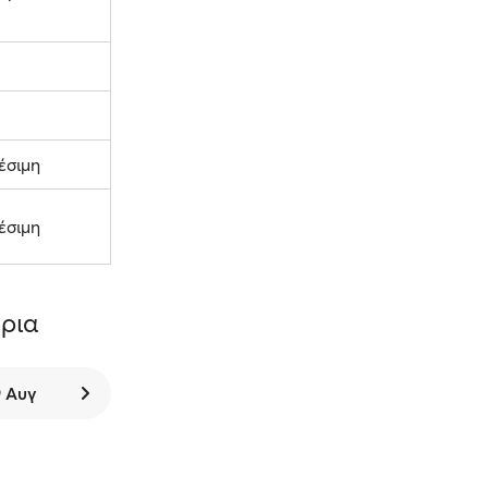
έσιμη
έσιμη
ρια
9 Αυγ