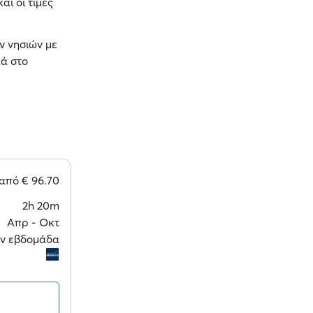
αι οι τιμές
ν νησιών με
κά στο
από
€ 96.70
2h 20m
Απρ ‐ Οκτ
την εβδομάδα