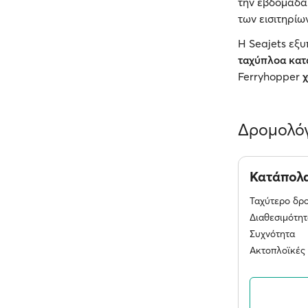
την εβδομάδα.
των εισιτηρίω
Η Seajets εξυ
ταχύπλοα κα
Ferryhopper
Δρομολόγ
Κατάπολ
Ταχύτερο δρ
Διαθεσιμότητ
Συχνότητα
Ακτοπλοϊκές 