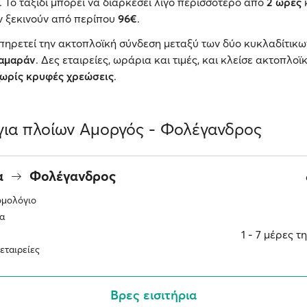
 Το ταξίδι μπορεί να διαρκέσει λίγο περισσότερο από
2 ώρες
κ
ν ξεκινούν από περίπου
96€
.
πηρετεί την ακτοπλοϊκή σύνδεση μεταξύ των δύο κυκλαδίτικω
ταμαράν
. Δες εταιρείες, ωράρια και τιμές, και κλείσε ακτοπλοϊ
χωρίς κρυφές χρεώσεις
.
ια πλοίων Αμοργός - Φολέγανδρος
α
Φολέγανδρος
ομολόγιο
α
1 ‐ 7 μέρες 
εταιρείες
Βρες εισιτήρια