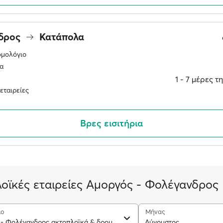
δρος
Κατάπολα
ομολόγιο
α
1 ‐ 7 μέρες 
εταιρείες
Βρες εισιτήρια
οϊκές εταιρείες Αμοργός - Φολέγανδρος
ιο
Μήνας
Κατάπολα - Φολέγανδρος ακτοπλοϊκά & δρομολόγια
Αύγουστος