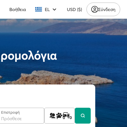
υ
Βοήθεια
EL
USD ($)
Σύνδεση
Δρομολόγια
Επιστροφή
1
0
0
Πρόσθεσε