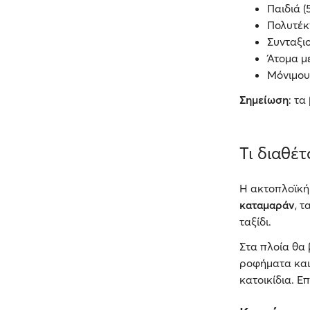
Παιδιά (
Πολυτέκ
Συνταξι
Άτομα μ
Μόνιμου
Σημείωση
: τα
Τι διαθέ
Η ακτοπλοϊκή
καταμαράν
, τ
ταξίδι.
Στα πλοία θα 
ροφήματα και 
κατοικίδια. Ε