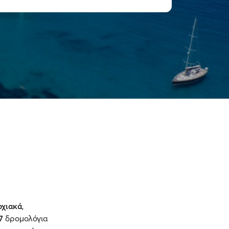
οχιακά
,
7
δρομολόγια