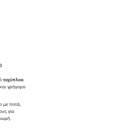
ο
πό
ταχύπλοα
 και γρήγορο
ρ με ποτά,
ους για
ρωμή.