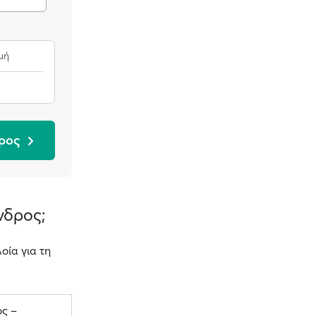
μή
δρος
νδρος;
οία για τη
ς –