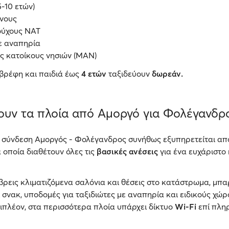
5-10 ετών)
νους
ούχους ΝΑΤ
ε αναπηρία
ς κατοίκους νησιών (ΜΑΝ)
 βρέφη και παιδιά έως
4 ετών
ταξιδεύουν
δωρεάν.
τουν τα πλοία από Αμοργό για Φολέγανδρ
 σύνδεση Αμοργός - Φολέγανδρος συνήθως εξυπηρετείται α
α οποία διαθέτουν όλες τις
βασικές ανέσεις
για ένα ευχάριστο
βρεις κλιματιζόμενα σαλόνια και θέσεις στο κατάστρωμα, μπα
σνακ, υποδομές για ταξιδιώτες με αναπηρία και ειδικούς χώρ
πιπλέον, στα περισσότερα πλοία υπάρχει δίκτυο
Wi-Fi
επί πλη