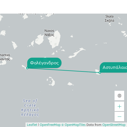
Φολέγανδρος
Αστυπάλαι
Leaflet
|
OpenFreeMap
© OpenMapTiles
Data from
OpenStreetMap