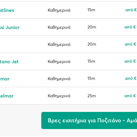
tlines
15m
από €
Καθημερινά
si Junior
20m
από €
Καθημερινά
20m
από €
Καθημερινά
tano Jet
15m
από €
Καθημερινά
emar
15m
από €
Καθημερινά
velmar
25m
από €
Καθημερινά
Βρες εισιτήρια για Ποζιτάνο - Αμ