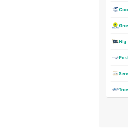
Coas
Gras
Nlg
Posi
Ser
Tra