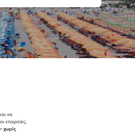
και να
ι εταιρείες,
er
χωρίς