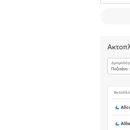
Ακτοπλ
Δρομολόγ
Ποζιτάνο 
Ακτοπλο
Alic
Alil