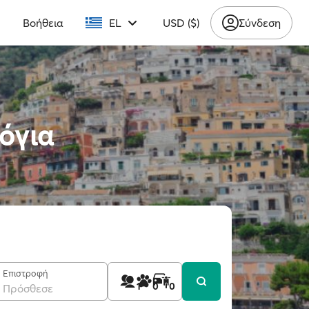
υ
Βοήθεια
EL
USD ($)
Σύνδεση
όγια
Επιστροφή
1
0
0
Πρόσθεσε