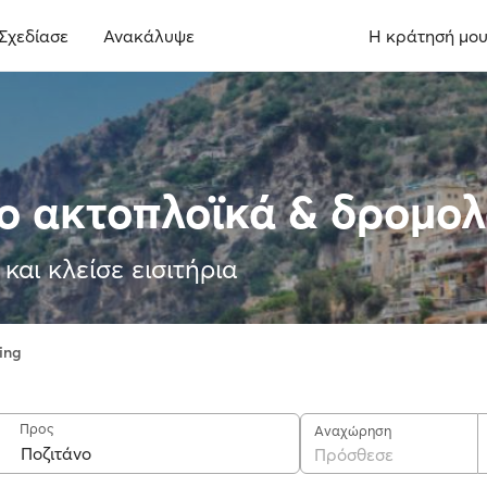
Σχεδίασε
Ανακάλυψε
Η κράτησή μο
νο ακτοπλοϊκά & δρομολ
και κλείσε εισιτήρια
ing
Προς
Αναχώρηση
Πρόσθεσε