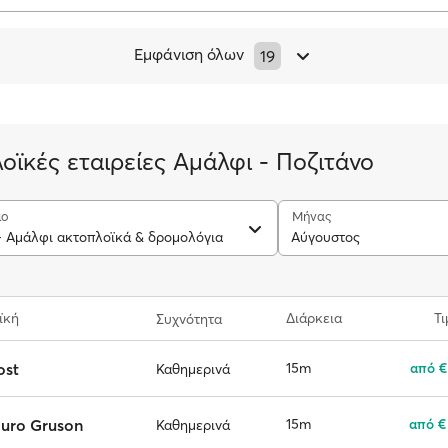
Εμφάνιση όλων
19
οϊκές εταιρείες Αμάλφι - Ποζιτάνο
ιο
Μήνας
- Αμάλφι ακτοπλοϊκά & δρομολόγια
Αύγουστος
ϊκή
Διάρκεια
Τι
Συχνότητα
ost
15m
από €
Καθημερινά
auro Gruson
15m
από €
Καθημερινά