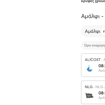
κρυφές χρεώ
Αμάλφι - 
Αμάλφι
Ώρα αναχώρη
ALICOST
·
08:
Αμά
NLG
·
NLG 
08:
Αμά