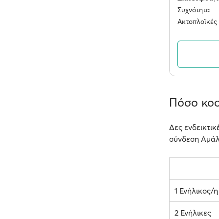
Συχνότητα
Ακτοπλοϊκές 
Πόσο κοσ
Δες ενδεικτικ
σύνδεση Αμάλφ
1 Ενήλικος/η
2 Ενήλικες