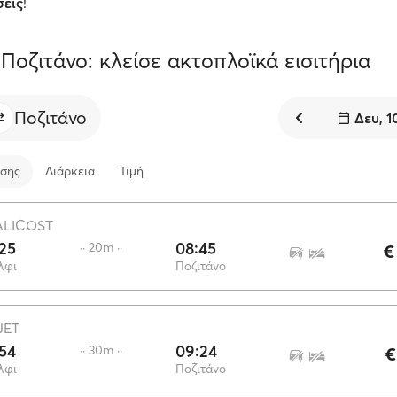
σεις
!
Ποζιτάνο: κλείσε ακτοπλοϊκά εισιτήρια
Ποζιτάνο
Δευ, 1
σης
Διάρκεια
Τιμή
ALICOST
25
08:45
·· 20m ··
€
λφι
Ποζιτάνο
JET
54
09:24
·· 30m ··
€
λφι
Ποζιτάνο