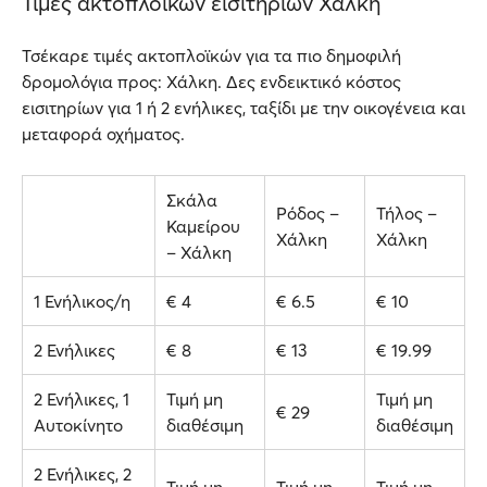
Τιμές ακτοπλοϊκών εισιτηρίων Χάλκη
Τσέκαρε τιμές ακτοπλοϊκών για τα πιο δημοφιλή
δρομολόγια προς: Χάλκη. Δες ενδεικτικό κόστος
εισιτηρίων για 1 ή 2 ενήλικες, ταξίδι με την οικογένεια και
μεταφορά οχήματος.
Σκάλα
Ρόδος –
Τήλος –
Καμείρου
Χάλκη
Χάλκη
– Χάλκη
1 Ενήλικος/η
€ 4
€ 6.5
€ 10
2 Ενήλικες
€ 8
€ 13
€ 19.99
2 Ενήλικες, 1
Τιμή μη
Τιμή μη
€ 29
Αυτοκίνητο
διαθέσιμη
διαθέσιμη
2 Ενήλικες, 2