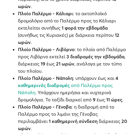
ωρών
.
Πλοίο Παλέρμο - Κάλιαρι
: το ακτοπλοϊκό
δρομολόγιο από το Παλέρμο προς το Κάλιαρι
εκτελείται συνήθως
1 φορά την εβδομάδα
(συνήθως τις Κυριακές) με διάρκεια περίπου
12
ωρών
.
Πλοίο Παλέρμο - Λιβόρνο
: το πλοίο από Παλέρμο
προς Λιβόρνο εκτελεί
3 διαδρομές την εβδομάδα
,
διάρκειας
19
έως
21 ωρών
, ανάλογα με τον τύπο
του πλοίου.
Πλοίο Παλέρμο - Νάπολη
: υπάρχουν έως και
4
καθημερινές διαδρομές
από Παλέρμο προς
Νάπολη
. Υπάρχουν ημερήσια και νυχτερινά
δρομολόγια. Το ταξίδι διαρκεί από
9
έως
11 ώρες
.
Πλοίο Παλέρμο - Γένοβα
: η διαδρομή από το
Παλέρμο προς το λιμάνι της Γένοβας
περιλαμβάνει
1 καθημερινή σύνδεση
διάρκειας
20
ωρών
.