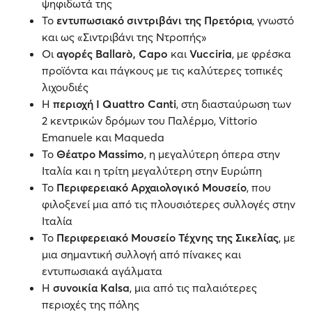
ψηφιδωτά της
Το
εντυπωσιακό σιντριβάνι της Πρετόρια
, γνωστό
και ως «Σιντριβάνι της Ντροπής»
Οι
αγορές Ballarò, Capo
και
Vucciria
, με φρέσκα
προϊόντα και πάγκους με τις καλύτερες τοπικές
λιχουδιές
Η
περιοχή I Quattro Canti
, στη διασταύρωση των
2 κεντρικών δρόμων του Παλέρμο, Vittorio
Emanuele και Maqueda
Το
Θέατρο Massimo
, η μεγαλύτερη όπερα στην
Ιταλία και η τρίτη μεγαλύτερη στην Ευρώπη
Το
Περιφερειακό Αρχαιολογικό Μουσείο
, που
φιλοξενεί μια από τις πλουσιότερες συλλογές στην
Ιταλία
Το
Περιφερειακό Μουσείο Τέχνης της Σικελίας
, με
μια σημαντική συλλογή από πίνακες και
εντυπωσιακά αγάλματα
Η
συνοικία Kalsa
, μια από τις παλαιότερες
περιοχές της πόλης