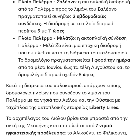
Πλοίο Παλέρμο - Σαλέρνο
: η ακτοπλοϊκή διαδρομή
από το Παλέρμο προς το λιμάνι του Σαλέρνο
πραγματοποιεί συνήθως
2 εβδομαδιαίες
συνδέσεις
. Η διαδρομή με το πλοίο διαρκεί
περίπου
9
με
11 ώρες
.
Πλοίο Παλέρμο - Μιλάτζο
: η ακτοπλοϊκή σύνδεση
Παλέρμο - Μιλάτζο είναι μια εποχική διαδρομή
που εκτελείται κατά τη διάρκεια του καλοκαιριού.
Το δρομολόγιο πραγματοποιείται
1 φορά την ημέρα
από τα μέσα Ιουνίου έως τα τέλη Αυγούστου και το
δρομολόγιο διαρκεί σχεδόν
5 ώρες
.
Κατά τη διάρκεια του καλοκαιριού, υπάρχουν επίσης
δρομολόγια πλοίων που συνδέουν το λιμάνι του
Παλέρμο με τα νησιά του Αιόλου και την Ούστικα με
ταχύπλοα της ακτοπλοϊκής εταιρείας
Liberty Lines
.
Το αρχιπέλαγος του Αιόλου βρίσκεται μπροστά από την
ακτή της Μεσσήνης και αποτελείται από
7 νησιά
ηφαιστειακής προέλευσης
: το Αλικούντι, το Φιλικούντι,