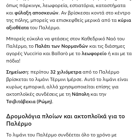
όπως πάρκινγκ, λεωφορεία, εστιατόρια, καταστήματα
και
φύλαξη αποσκευών
. Αν βρίσκεσαι κοντά στο κέντρο
της πόλης, μπορείς να επισκεφθείς μερικά από τα
κύρια
αξιοθέατα
του Παλέρμο.
Μπορείς εύκολα να φτάσεις στον Καθεδρικό Ναό του
Παλέρμο, το
Παλάτι των Νορμανδών
και τις διάσημες
αγορές Vucciria και Ballarò με το
λεωφορείο
ή και με τα
πόδια!
Σημείωσ
η: περίπου
32 χιλιόμετρα
από το Παλέρμο
βρίσκεται το λιμάνι Τέρμινι Ιμέρσε. Αυτό το λιμάνι είναι
κυρίως εμπορικό, αλλά χρησιμοποιείται επίσης για
ακτοπλοϊκές συνδέσεις με τη
Νάπολη
και την
Τσιβιτάβεκια (Ρώμη)
.
Δρομολόγια πλοίων και ακτοπλοϊκά για το
Παλέρμο
Το λιμάνι του Παλέρμο συνδέεται όλο το χρόνο με