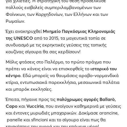
για χιλιετίες. Η στρατηγική του θέση προσέλκυσε
πολλούς εισβολείς συμπεριλαμβανομένων των
Φοίνικων, των Καρχηδονίων, των Ελλήνων και των
Ρωμαίων.
Έχει ανακηρυχθεί
Μνημείο Παγκόσμιας Κληρονομιάς
της UNESCO
από το 2015, τα μαγευτικά τοπία σε
συνδυασμό με τις εκρηκτικές γεύσεις της τοπικής
κουζίνας σίγουρα θα σας κερδίσουν!
Μόλις φτάσεις στο Παλέρμο, το πρώτο πράγμα που
πρέπει να κάνεις είναι να επισκεφθείς το
ιστορικό του
κέντρο
. Εδώ μπορείς να θαυμάσεις αραβο-νορμανδικά
κτίρια, εντυπωσιακά παρεκκλήσια, μεσαιωνικά παλάτια
και μπαρόκ εκκλησίες.
Έπειτα, πήγαινε προς τις
πολύχρωμες αγορές Ballarò,
Capo
και
Vucciria
, που ανοίγουν καθημερινά με γεύσεις
και έντονες μυρωδιές μπαχαρικών. Δοκίμασε arancine,
panelle και sfincioni και το σίγουρο είναι πως θα
επισκέπτεις την αγορά και την επόμενη μέρα!