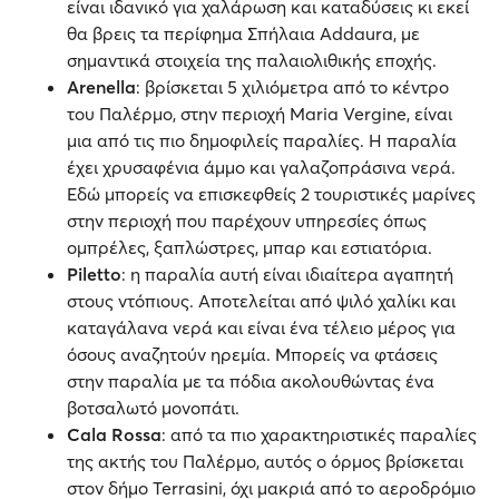
είναι ιδανικό για χαλάρωση και καταδύσεις κι εκεί
θα βρεις τα περίφημα Σπήλαια Addaura, με
σημαντικά στοιχεία της παλαιολιθικής εποχής.
Arenella
: βρίσκεται 5 χιλιόμετρα από το κέντρο
του Παλέρμο, στην περιοχή Maria Vergine, είναι
μια από τις πιο δημοφιλείς παραλίες. Η παραλία
έχει χρυσαφένια άμμο και γαλαζοπράσινα νερά.
Εδώ μπορείς να επισκεφθείς 2 τουριστικές μαρίνες
στην περιοχή που παρέχουν υπηρεσίες όπως
ομπρέλες, ξαπλώστρες, μπαρ και εστιατόρια.
Piletto
: η παραλία αυτή είναι ιδιαίτερα αγαπητή
στους ντόπιους. Αποτελείται από ψιλό χαλίκι και
καταγάλανα νερά και είναι ένα τέλειο μέρος για
όσους αναζητούν ηρεμία. Μπορείς να φτάσεις
στην παραλία με τα πόδια ακολουθώντας ένα
βοτσαλωτό μονοπάτι.
Cala Rossa
: από τα πιο χαρακτηριστικές παραλίες
της ακτής του Παλέρμο, αυτός ο όρμος βρίσκεται
στον δήμο Terrasini, όχι μακριά από το αεροδρόμιο