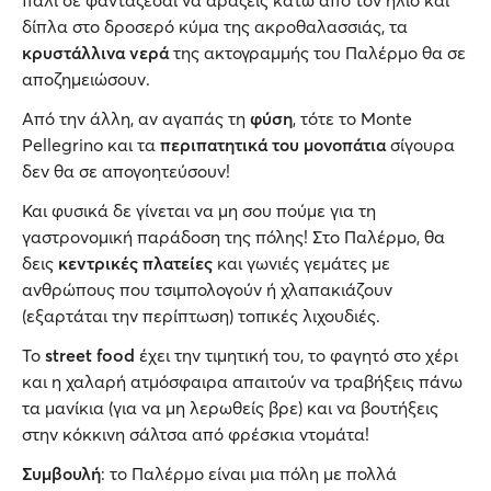
δίπλα στο δροσερό κύμα της ακροθαλασσιάς, τα
κρυστάλλινα νερά
της ακτογραμμής του Παλέρμο θα σε
αποζημειώσουν.
Από την άλλη, αν αγαπάς τη
φύση
, τότε το Monte
Pellegrino και τα
περιπατητικά του μονοπάτια
σίγουρα
δεν θα σε απογοητεύσουν!
Και φυσικά δε γίνεται να μη σου πούμε για τη
γαστρονομική παράδοση της πόλης! Στο Παλέρμο, θα
δεις
κεντρικές πλατείες
και γωνιές γεμάτες με
ανθρώπους που τσιμπολογούν ή χλαπακιάζουν
(εξαρτάται την περίπτωση) τοπικές λιχουδιές.
Το
street food
έχει την τιμητική του, το φαγητό στο χέρι
και η χαλαρή ατμόσφαιρα απαιτούν να τραβήξεις πάνω
τα μανίκια (για να μη λερωθείς βρε) και να βουτήξεις
στην κόκκινη σάλτσα από φρέσκια ντομάτα!
Συμβουλή
: το Παλέρμο είναι μια πόλη με πολλά