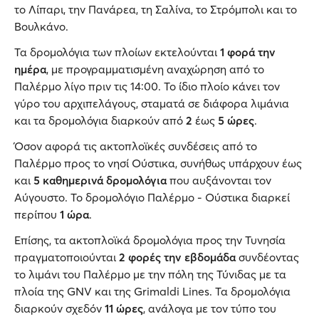
το Λίπαρι, την Πανάρεα, τη Σαλίνα, το Στρόμπολι και το
Βουλκάνο.
Τα δρομολόγια των πλοίων εκτελούνται
1 φορά την
ημέρα
, με προγραμματισμένη αναχώρηση από το
Παλέρμο λίγο πριν τις 14:00. Το ίδιο πλοίο κάνει τον
γύρο του αρχιπελάγους, σταματά σε διάφορα λιμάνια
και τα δρομολόγια διαρκούν από
2
έως
5 ώρες
.
Όσον αφορά τις ακτοπλοϊκές συνδέσεις από το
Παλέρμο προς το νησί Ούστικα, συνήθως υπάρχουν έως
και
5 καθημερινά δρομολόγια
που αυξάνονται τον
Αύγουστο. Το δρομολόγιο Παλέρμο - Ούστικα διαρκεί
περίπου
1 ώρα
.
Επίσης, τα ακτοπλοϊκά δρομολόγια προς την Τυνησία
πραγματοποιούνται
2 φορές την εβδομάδα
συνδέοντας
το λιμάνι του Παλέρμο με την πόλη της Τύνιδας με τα
πλοία της GNV και της Grimaldi Lines. Τα δρομολόγια
διαρκούν σχεδόν
11 ώρες
, ανάλογα με τον τύπο του