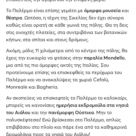
Το Παλέρμο είναι επίσης γεμάτο με
όμορφα μουσεία
και
θέατρα
. Ωστόσο, η τέχνη της Σικελίας δεν έχει σύνορα
καθώς είναι ορατή σε κάθε γωνιά της πόλης. Θα τη δεις
στις ανοιχτές πλατείες, στα συντριβάνια των βοτανικών
κήπων, στα σπίτια και στους δρόμους.
Ακόμη, μόλις 11 χιλιόμετρα από το κέντρο της πόλης, θα
έχεις την ευκαιρία να φτάσεις στην
παραλία Mondello
,
μια από τις πιο όμορφες ακτές της Ιταλίας. Σου
προτείνουμε επίσης να επισκεφθείς τα περίχωρα του
Παλέρμο και να ανακαλύψεις τα χωριά Cefalù,
Monreale και Bagheria.
Αν σκοπεύεις να επισκεφτείς το Παλέρμο το καλοκαίρι,
μπορείς να κανονίσεις
ημερήσια εκδρομούλα στα νησιά
του Αιόλου
και την
πανέμορφη Ούστικα
. Μην το
πολυσκέφτεσαι! Ενώ βρίσκεσαι στο Παλέρμο, απλώς
επιβιβάσου στο πλοίο και πάρε ένα από τα καθημερινά
δρομολόγια προς τα νησιά του Αιόλου!