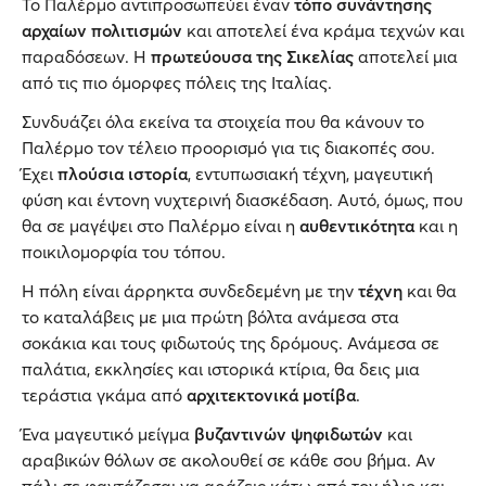
Το Παλέρμο αντιπροσωπεύει έναν
τόπο συνάντησης
αρχαίων πολιτισμών
και αποτελεί ένα κράμα τεχνών και
παραδόσεων. Η
πρωτεύουσα της Σικελίας
αποτελεί μια
από τις πιο όμορφες πόλεις της Ιταλίας.
Συνδυάζει όλα εκείνα τα στοιχεία που θα κάνουν το
Παλέρμο τον τέλειο προορισμό για τις διακοπές σου.
Έχει
πλούσια ιστορία
, εντυπωσιακή τέχνη, μαγευτική
φύση και έντονη νυχτερινή διασκέδαση. Αυτό, όμως, που
θα σε μαγέψει στο Παλέρμο είναι η
αυθεντικότητα
και η
ποικιλομορφία του τόπου.
Η πόλη είναι άρρηκτα συνδεδεμένη με την
τέχνη
και θα
το καταλάβεις με μια πρώτη βόλτα ανάμεσα στα
σοκάκια και τους φιδωτούς της δρόμους. Ανάμεσα σε
παλάτια, εκκλησίες και ιστορικά κτίρια, θα δεις μια
τεράστια γκάμα από
αρχιτεκτονικά μοτίβα
.
Ένα μαγευτικό μείγμα
βυζαντινών ψηφιδωτών
και
αραβικών θόλων σε ακολουθεί σε κάθε σου βήμα. Αν
πάλι σε φαντάζεσαι να αράζεις κάτω από τον ήλιο και