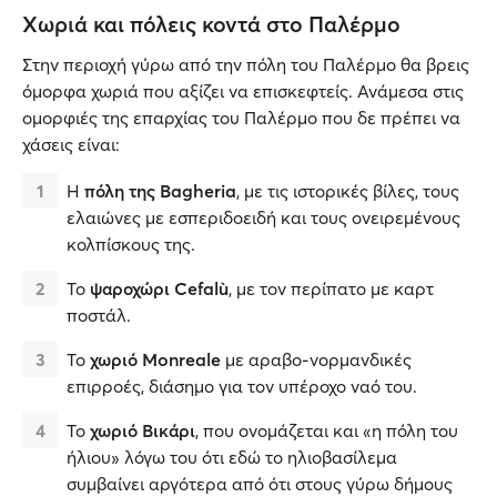
Χωριά και πόλεις κοντά στο Παλέρμο
Στην περιοχή γύρω από την πόλη του Παλέρμο θα βρεις
όμορφα χωριά που αξίζει να επισκεφτείς. Ανάμεσα στις
ομορφιές της επαρχίας του Παλέρμο που δε πρέπει να
χάσεις είναι:
Η
πόλη της Bagheria
, με τις ιστορικές βίλες, τους
ελαιώνες με εσπεριδοειδή και τους ονειρεμένους
κολπίσκους της.
Το
ψαροχώρι Cefalù
, με τον περίπατο με καρτ
ποστάλ.
Το
χωριό Monreale
με αραβο-νορμανδικές
επιρροές, διάσημο για τον υπέροχο ναό του.
Το
χωριό Βικάρι
, που ονομάζεται και «η πόλη του
ήλιου» λόγω του ότι εδώ το ηλιοβασίλεμα
συμβαίνει αργότερα από ότι στους γύρω δήμους