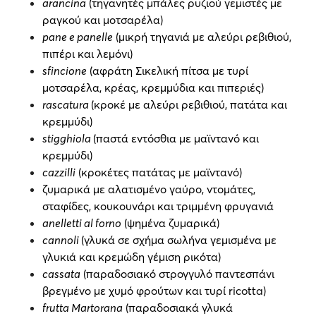
arancina
(τηγανητές μπάλες ρυζιού γεμιστές με
ραγκού και μοτσαρέλα)
pane e panelle
(μικρή τηγανιά με αλεύρι ρεβιθιού,
πιπέρι και λεμόνι)
sfincione
(αφράτη Σικελική πίτσα με τυρί
μοτσαρέλα, κρέας, κρεμμύδια και πιπεριές)
rascatura
(κροκέ με αλεύρι ρεβιθιού, πατάτα και
κρεμμύδι)
stigghiola
(παστά εντόσθια με μαϊντανό και
κρεμμύδι)
cazzilli
(κροκέτες πατάτας με μαϊντανό)
ζυμαρικά με αλατισμένο γαύρο, ντομάτες,
σταφίδες, κουκουνάρι και τριμμένη φρυγανιά
anelletti al forno
(ψημένα ζυμαρικά)
cannoli
(γλυκά σε σχήμα σωλήνα γεμισμένα με
γλυκιά και κρεμώδη γέμιση ρικότα)
cassata
(παραδοσιακό στρογγυλό παντεσπάνι
βρεγμένο με χυμό φρούτων και τυρί ricotta)
frutta Martorana
(παραδοσιακά γλυκά