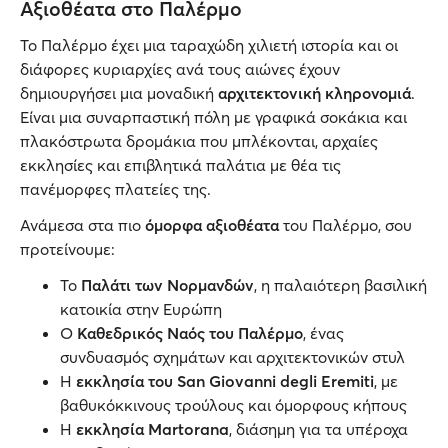
Αξιοθέατα στο Παλέρμο
Το Παλέρμο έχει μια ταραχώδη χιλιετή ιστορία και οι
διάφορες κυριαρχίες ανά τους αιώνες έχουν
δημιουργήσει μια μοναδική
αρχιτεκτονική κληρονομιά
.
Είναι μια συναρπαστική πόλη με γραφικά σοκάκια και
πλακόστρωτα δρομάκια που μπλέκονται, αρχαίες
εκκλησίες και επιβλητικά παλάτια με θέα τις
πανέμορφες πλατείες της.
Ανάμεσα στα πιο
όμορφα αξιοθέατα
του Παλέρμο, σου
προτείνουμε:
Το
Παλάτι των Νορμανδών
, η παλαιότερη βασιλική
κατοικία στην Ευρώπη
Ο
Καθεδρικός Ναός του Παλέρμο
, ένας
συνδυασμός σχημάτων και αρχιτεκτονικών στυλ
Η
εκκλησία του San Giovanni degli Eremiti
, με
βαθυκόκκινους τρούλους και όμορφους κήπους
Η
εκκλησία Martorana
, διάσημη για τα υπέροχα