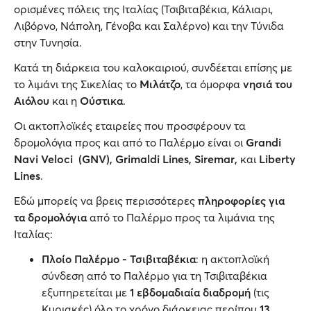
ορισμένες πόλεις της Ιταλίας (Τσιβιταβέκια, Κάλιαρι,
Λιβόρνο, Νάπολη, Γένοβα και Σαλέρνο) και την Τύνιδα
στην Τυνησία.
Κατά τη διάρκεια του καλοκαιριού, συνδέεται επίσης με
το λιμάνι της Σικελίας
το
Μιλάτζο
, τα όμορφα
νησιά του
Αιόλου
και η
Ούστικα
.
Οι ακτοπλοϊκές εταιρείες που προσφέρουν τα
δρομολόγια προς και από το Παλέρμο είναι οι
Grandi
Navi Veloci (GNV), Grimaldi Lines, Siremar,
και
Liberty
Lines
.
Εδώ μπορείς να βρεις περισσότερες
πληροφορίες για
τα δρομολόγια
από το Παλέρμο προς τα λιμάνια της
Ιταλίας:
Πλοίο Παλέρμο - Τσιβιταβέκια
: η ακτοπλοϊκή
σύνδεση από το Παλέρμο για τη Τσιβιταβέκια
εξυπηρετείται με
1 εβδομαδιαία διαδρομή
(τις
Κυριακές) όλο το χρόνο διάρκειας περίπου
13