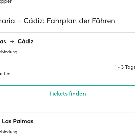
opper.
aria – Cádiz: Fahrplan der Fähren
mas
Cádiz
erbindung
1 ‐ 3 Ta
haften
Tickets finden
Las Palmas
erbindung