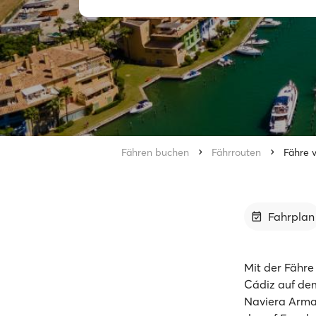
Fähren buchen
Fährrouten
Fähre 
Fahrplan
Mit der Fähre
Cádiz auf de
Naviera Armas