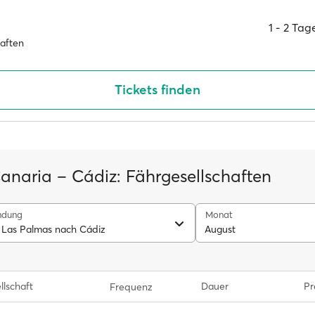
1 ‐ 2 Ta
haften
Tickets finden
anaria – Cádiz: Fährgesellschaften
ndung
Monat
 Las Palmas nach Cádiz
August
llschaft
Dauer
Pr
Frequenz