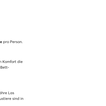
ke
pro Person.
n Komfort die
-Bett-
Fähre Las
tiere sind in