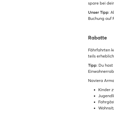
spare bei dein
Unser Tipp
: 
Buchung auf 
Rabatte
Fährfahrten k
teils erheblic
Tipp
: Du has
Einwohnerrab
Naviera Armas
Kinder z
Jugendli
Fahrgäs
Wohnsitz