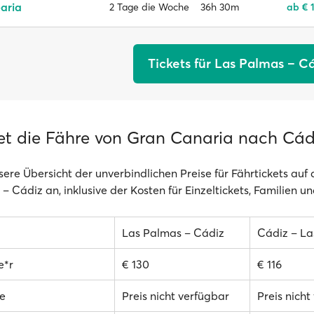
aria
36h 30m
ab € 
2 Tage die Woche
Tickets für Las Palmas – C
et die Fähre von Gran Canaria nach Cád
sere Übersicht der unverbindlichen Preise für Fährtickets auf
– Cádiz an, inklusive der Kosten für Einzeltickets, Familien u
Las Palmas – Cádiz
Cádiz – L
e*r
€ 130
€ 116
e
Preis nicht verfügbar
Preis nicht