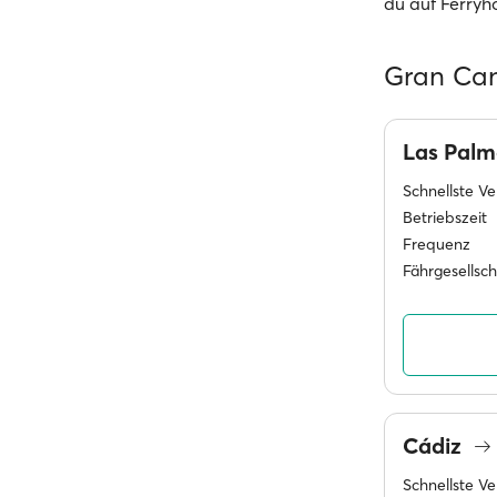
du auf Ferryh
Gran Can
Las Pal
Schnellste V
Betriebszeit
Frequenz
Fährgesellsc
Cádiz
Schnellste V