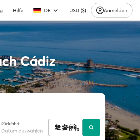
ng
Hilfe
DE
USD ($)
Anmelden
ach Cádiz
Rückfahrt
1
0
0
Datum auswählen