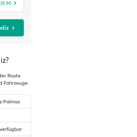
123.50
ádiz
iz?
 der Route
nd Fahrzeuge.
as Palmas
 verfügbar