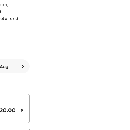
pri,
d
ieter und
. Aug
 20.00