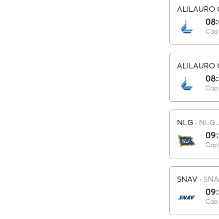
ALILAURO
08
Capr
ALILAURO
08
Capr
NLG
·
NLG 
09:
Capr
SNAV
·
SNA
09:
Capr