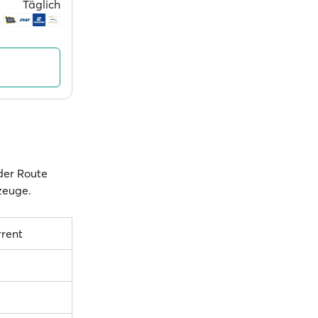
Täglich
 der Route
rzeuge.
rrent