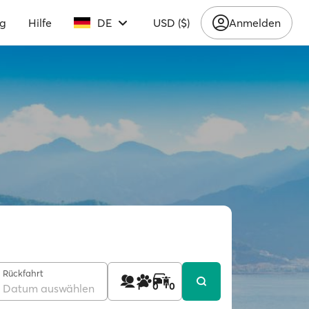
ng
Hilfe
DE
USD ($)
Anmelden
Rückfahrt
1
0
0
Datum auswählen