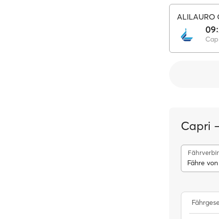
ALILAURO
09
Capr
Capri –
Fährverbi
Fähre von
Fährgese