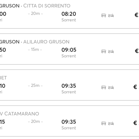
 GRUSON
·
CITTA DI SORRENTO
:00
08:20
·· 20m ··
€
i
Sorrent
 GRUSON
·
ALILAURO GRUSON
:50
09:05
·· 15m ··
€
i
Sorrent
JET
10
09:35
·· 25m ··
€
i
Sorrent
V CATAMARANO
15
09:35
·· 20m ··
€
i
Sorrent