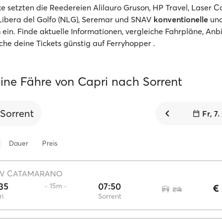
ke setzten die Reedereien Alilauro Gruson, HP Travel, Laser Ca
Libera del Golfo (NLG), Seremar und SNAV
konventionelle
un
n
ein. Finde aktuelle Informationen, vergleiche Fahrpläne, Anb
che deine Tickets günstig auf Ferryhopper .
ine Fähre von Capri nach Sorrent
Sorrent
Fr, 7
Dauer
Preis
V CATAMARANO
35
07:50
·· 15m ··
€
i
Sorrent