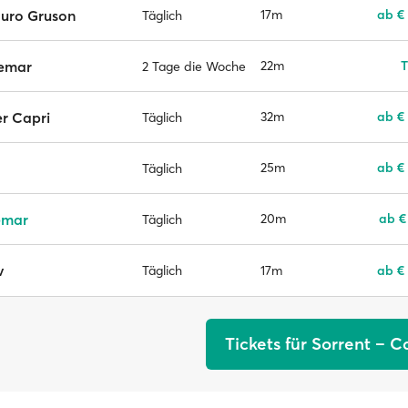
auro Gruson
17m
ab €
Täglich
emar
22m
T
2 Tage die Woche
r Capri
32m
ab €
Täglich
25m
ab €
Täglich
emar
20m
ab €
Täglich
v
17m
ab €
Täglich
Tickets für Sorrent – C