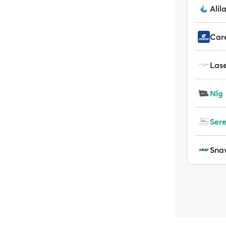
Alil
Car
Lase
Nlg
Ser
Sna