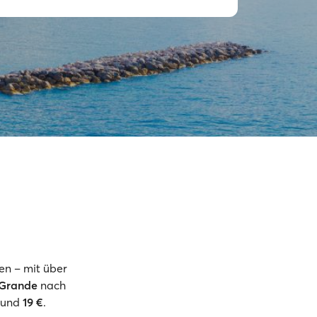
en – mit über
 Grande
nach
 rund
19 €
.