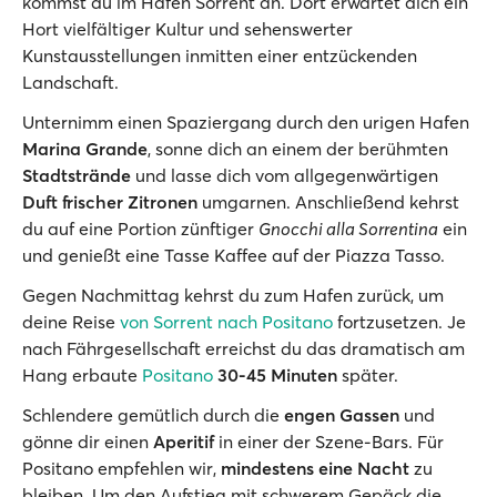
kommst du im Hafen Sorrent an. Dort erwartet dich ein
Hort vielfältiger Kultur und sehenswerter
Kunstausstellungen inmitten einer entzückenden
Landschaft.
Unternimm einen Spaziergang durch den urigen Hafen
Marina Grande
, sonne dich an einem der berühmten
Stadtstrände
und lasse dich vom allgegenwärtigen
Duft frischer Zitronen
umgarnen. Anschließend kehrst
du auf eine Portion zünftiger
Gnocchi alla Sorrentina
ein
und genießt eine Tasse Kaffee auf der Piazza Tasso.
Gegen Nachmittag kehrst du zum Hafen zurück, um
deine Reise
von Sorrent nach Positano
fortzusetzen. Je
nach Fährgesellschaft erreichst du das dramatisch am
Hang erbaute
Positano
30-45 Minuten
später.
Schlendere gemütlich durch die
engen Gassen
und
gönne dir einen
Aperitif
in einer der Szene-Bars. Für
Positano empfehlen wir,
mindestens eine Nacht
zu
bleiben. Um den Aufstieg mit schwerem Gepäck die