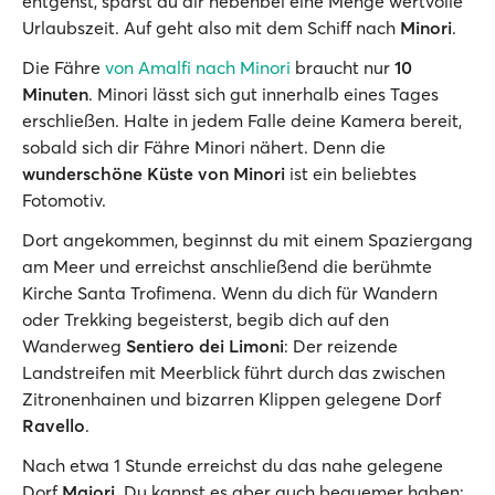
entgehst, sparst du dir nebenbei eine Menge wertvolle
Urlaubszeit. Auf geht also mit dem Schiff nach
Minori
.
Die Fähre
von Amalfi nach Minori
braucht nur
10
Minuten
. Minori lässt sich gut innerhalb eines Tages
erschließen. Halte in jedem Falle deine Kamera bereit,
sobald sich dir Fähre Minori nähert. Denn die
wunderschöne Küste von Minori
ist ein beliebtes
Fotomotiv.
Dort angekommen, beginnst du mit einem Spaziergang
am Meer und erreichst anschließend die berühmte
Kirche Santa Trofimena. Wenn du dich für Wandern
oder Trekking begeisterst, begib dich auf den
Wanderweg
Sentiero dei Limoni
: Der reizende
Landstreifen mit Meerblick führt durch das zwischen
Zitronenhainen und bizarren Klippen gelegene Dorf
Ravello
.
Nach etwa 1 Stunde erreichst du das nahe gelegene
Dorf
Maiori
. Du kannst es aber auch bequemer haben: