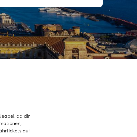
Neapel, da dir
rmationen,
ährtickets auf