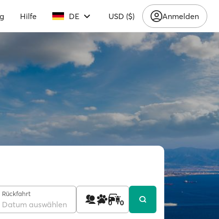
ng
Hilfe
DE
USD ($)
Anmelden
Rückfahrt
1
0
0
Datum auswählen