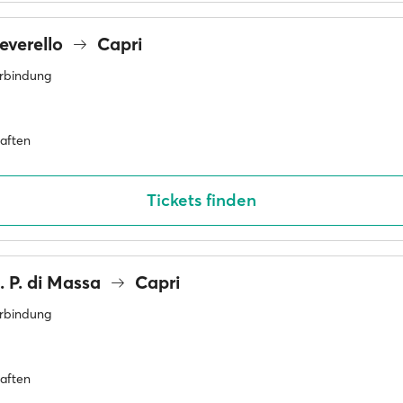
everello
Capri
erbindung
haften
Tickets finden
. P. di Massa
Capri
erbindung
haften