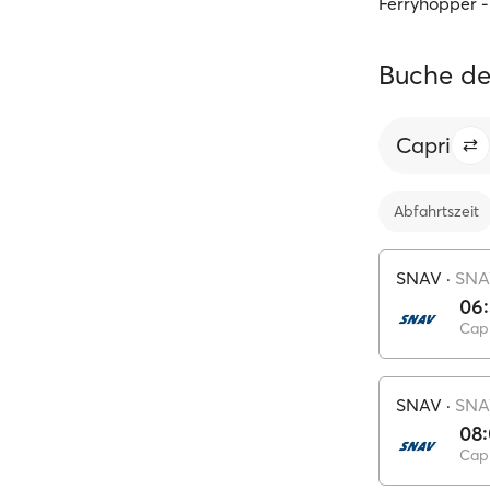
Ferryhopper -
Buche de
Capri
Abfahrtszeit
SNAV
·
SNA
06
Capr
SNAV
·
SNA
08
Capr