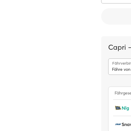
Capri 
Fährverbi
Fähre von
Fährgese
Nlg
Sna