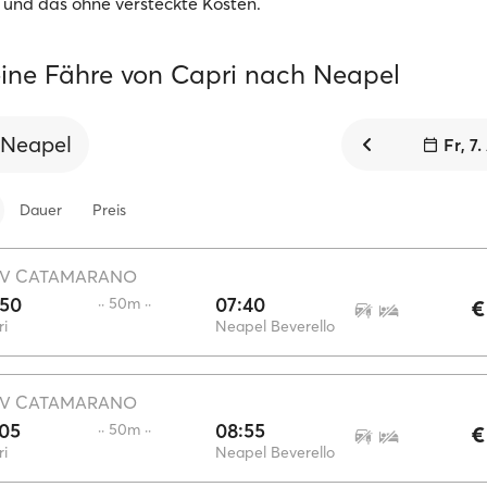
 und das ohne versteckte Kosten.
ine Fähre von Capri nach Neapel
Neapel
Fr, 7
Dauer
Preis
V CATAMARANO
:50
07:40
·· 50m ··
€
i
Neapel Beverello
V CATAMARANO
:05
08:55
·· 50m ··
€
i
Neapel Beverello