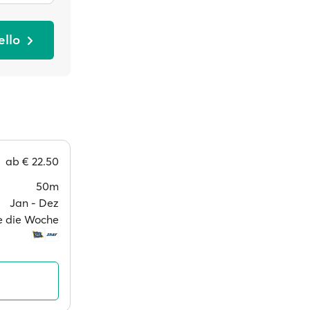
ello
ab
€ 22.50
50m
Jan ‐ Dez
ge die Woche