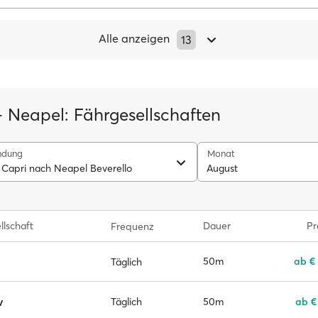
Alle anzeigen
13
– Neapel: Fährgesellschaften
ndung
Monat
 Capri nach Neapel Beverello
August
llschaft
Dauer
Pr
Frequenz
50m
ab €
Täglich
v
50m
ab €
Täglich