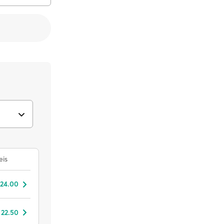
eis
 24.00
 22.50