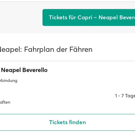
Tickets für Capri – Neapel Bever
Neapel: Fahrplan der Fähren
Neapel Beverello
erbindung
1 ‐ 7 Ta
haften
Tickets finden