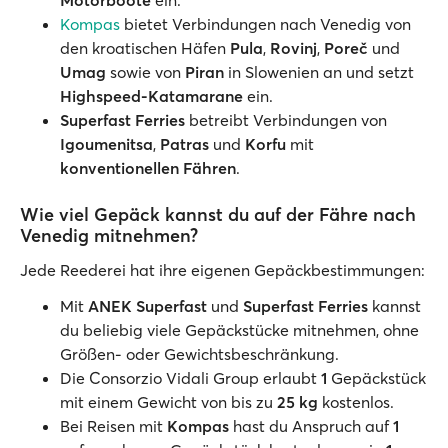
Motorboote
ein.
Kompas
bietet Verbindungen nach Venedig von
den kroatischen Häfen
Pula
,
Rovinj
,
Poreč
und
Umag
sowie von
Piran
in Slowenien an und setzt
Highspeed-Katamarane
ein.
Superfast Ferries
betreibt Verbindungen von
Igoumenitsa
,
Patras
und
Korfu
mit
konventionellen Fähren
.
Wie viel Gepäck kannst du auf der Fähre nach
Venedig mitnehmen?
Jede Reederei hat ihre eigenen Gepäckbestimmungen:
Mit
ANEK Superfast
und
Superfast Ferries
kannst
du beliebig viele Gepäckstücke mitnehmen, ohne
Größen- oder Gewichtsbeschränkung.
Die Consorzio Vidali Group erlaubt
1
Gepäckstück
mit einem Gewicht von bis zu
25 kg
kostenlos.
Bei Reisen mit
Kompas
hast du Anspruch auf
1