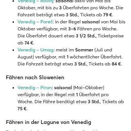
Venedig – Rovinj
:
saisonal
aktiv von Mai bis
Oktober, mit bis zu
3
Überfahrten pro Woche. Die
Fahrzeit beträgt etwa
3 Std.
, Tickets ab
79 €
.
Venedig – Poreč
: in der Regel
saisonal
von Mai bis
Oktober verfügbar, mit
3–6
Fähren pro Woche.
Die Überfahrt dauert etwa
3 1/2 Std.
, Ticketpreise
ab
74 €
.
Venedig – Umag
: meist im
Sommer
(Juli und
August) verfügbar, mit
1
wöchentlicher Überfahrt.
Die Fahrzeit beträgt etwa
3 Std.
, Tickets ab
84 €
.
Fähren nach Slowenien
Venedig – Piran
:
saisonal
(Mai–Oktober)
verfügbar, in der Regel mit
1
Überfahrt pro
Woche. Die Fähre benötigt etwa
3 Std.
, Tickets ab
75 €
.
Fähren in der Lagune von Venedig