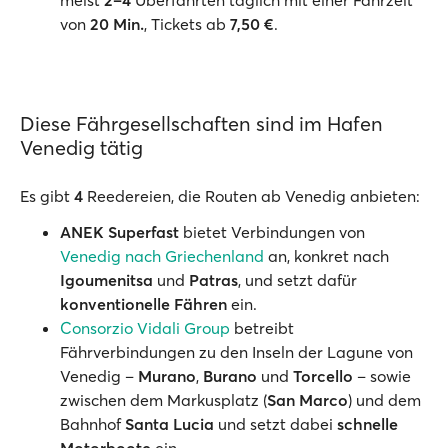
meist
2–4
Überfahrten täglich mit einer Fahrzeit
von
20 Min.
, Tickets ab
7,50 €
.
Diese Fährgesellschaften sind im Hafen
Venedig tätig
Es gibt
4
Reedereien, die Routen ab Venedig anbieten:
ANEK Superfast
bietet Verbindungen von
Venedig nach Griechenland
an, konkret nach
Igoumenitsa
und
Patras
, und setzt dafür
konventionelle Fähren
ein.
Consorzio Vidali Group
betreibt
Fährverbindungen zu den Inseln der Lagune von
Venedig –
Murano
,
Burano
und
Torcello
– sowie
zwischen dem Markusplatz (
San Marco
) und dem
Bahnhof
Santa Lucia
und setzt dabei
schnelle