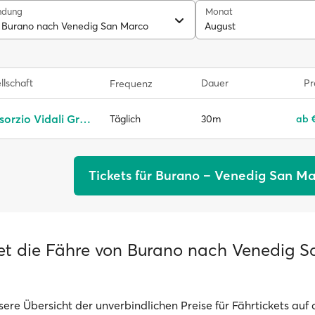
ndung
Monat
 Burano nach Venedig San Marco
August
llschaft
Dauer
Pr
Frequenz
Consorzio Vidali Group
30m
ab 
Täglich
Tickets für Burano – Venedig San M
et die Fähre von Burano nach Venedig S
sere Übersicht der unverbindlichen Preise für Fährtickets auf