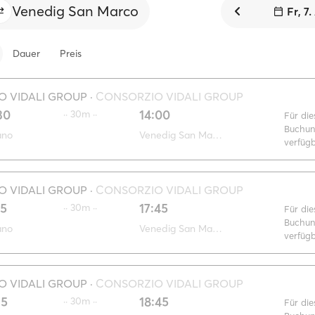
Venedig San Marco
Fr, 7
Dauer
Preis
 VIDALI GROUP
·
CONSORZIO VIDALI GROUP
30
14:00
·· 30m ··
Für die
Buchun
ano
Venedig San Marco
verfüg
 VIDALI GROUP
·
CONSORZIO VIDALI GROUP
15
17:45
·· 30m ··
Für die
Buchun
ano
Venedig San Marco
verfüg
 VIDALI GROUP
·
CONSORZIO VIDALI GROUP
15
18:45
·· 30m ··
Für die