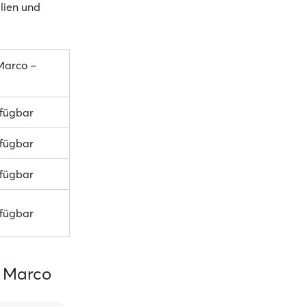
ilien und
Marco –
rfügbar
rfügbar
rfügbar
rfügbar
n Marco