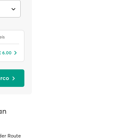
eis
€ 6.00
arco
an
 der Route