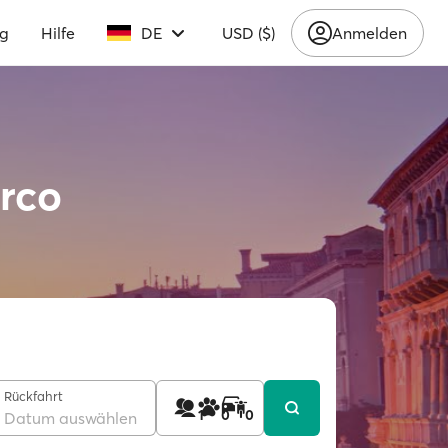
ng
Hilfe
DE
USD ($)
Anmelden
rco
Rückfahrt
1
0
0
Datum auswählen