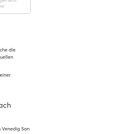
gen nicht
bar
che die
uellen
einer
nach
h Venedig San