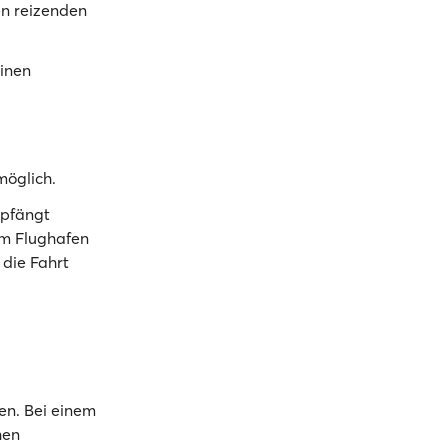
en reizenden
einen
 möglich.
mpfängt
em Flughafen
die Fahrt
ßen. Bei einem
hen