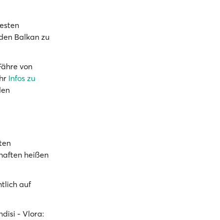
testen
 den Balkan zu
Fähre von
ehr
Infos zu
den
ten
haften heißen
tlich auf
disi - Vlora: