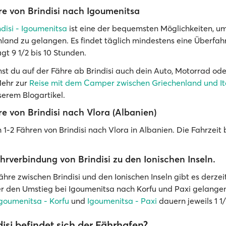
re von Brindisi nach Igoumenitsa
ndisi - Igoumenitsa
ist eine der bequemsten Möglichkeiten, um
land zu gelangen. Es findet täglich mindestens eine Überfahrt
ägt 9 1/2 bis 10 Stunden.
st du auf der Fähre ab Brindisi auch dein Auto, Motorrad o
ehr zur
Reise mit dem Camper zwischen Griechenland und It
serem Blogartikel.
re von Brindisi nach Vlora (Albanien)
h 1-2 Fähren von Brindisi nach Vlora in Albanien. Die Fahrzeit
ährverbindung von Brindisi zu den Ionischen Inseln.
ähre zwischen Brindisi und den Ionischen Inseln gibt es derzei
r den Umstieg bei Igoumenitsa nach Korfu und Paxi gelangen
goumenitsa - Korfu
und
Igoumenitsa - Paxi
dauern jeweils 1 1
isi befindet sich der Fährhafen?