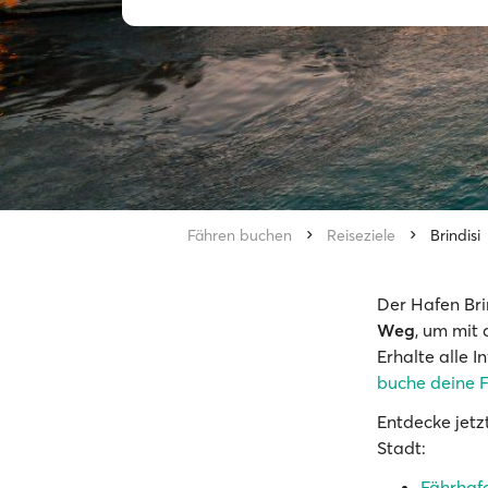
Fähren buchen
Reiseziele
Brindisi
Der Hafen Brin
Weg
, um mit
Erhalte alle 
buche deine F
Entdecke jetz
Stadt:
Fährhafe