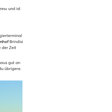
zes« und ist
gierterminal
nhof
Brindisi
 der Zeit
naus gut an
du übrigens