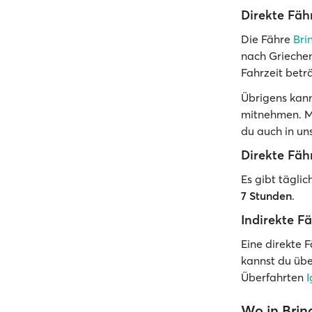
Direkte Fäh
Die Fähre
Bri
nach Griechen
Fahrzeit betr
Übrigens kann
mitnehmen. M
du auch in un
Direkte Fäh
Es gibt täglic
7 Stunden
.
Indirekte F
Eine direkte F
kannst du übe
Überfahrten
I
Wo in Brind