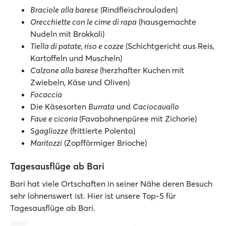
Braciole alla barese
(Rindfleischrouladen)
Orecchiette con le cime di rapa
(hausgemachte
Nudeln mit Brokkoli)
Tiella di patate, riso e cozze
(Schichtgericht aus Reis,
Kartoffeln und Muscheln)
Calzone alla barese
(herzhafter Kuchen mit
Zwiebeln, Käse und Oliven)
Focaccia
Die Käsesorten
Burrata
und
Caciocavallo
Fave e cicoria
(Favabohnenpüree mit Zichorie)
Sgagliozze
(frittierte Polenta)
Maritozzi
(Zopfförmiger Brioche)
Tagesausflüge ab Bari
Bari hat viele Ortschaften in seiner Nähe deren Besuch
sehr lohnenswert ist. Hier ist unsere Top-5 für
Tagesausflüge ab Bari.