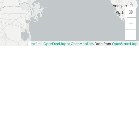
Leaflet
|
OpenFreeMap
© OpenMapTiles
Data from
OpenStreetMap