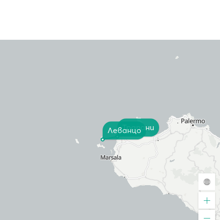
Трапани
Леванцо