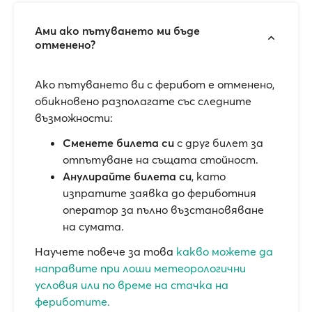
Ами ако пътуването ми бъде
отменено?
Ако пътуването ви с ферибот е отменено,
обикновено разполагате със следните
възможности:
Сменете билета си
с друг билет за
отпътуване на същата стойност.
Анулирайте билета си
, като
изпратите заявка до фериботния
оператор за пълно възстановяване
на сумата.
Научете повече за това
какво можете да
направите при лоши метеорологични
условия или по време на стачка на
фериботите.