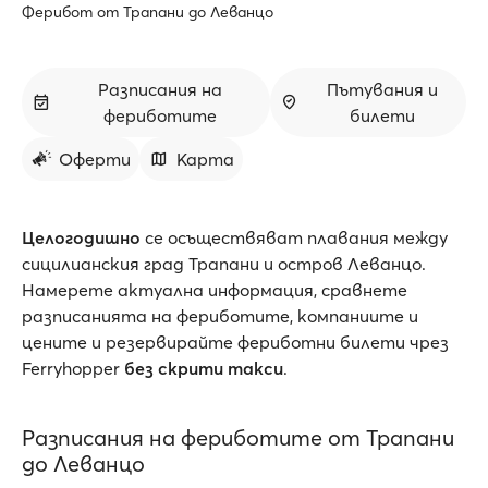
Ферибот от Трапани до Леванцо
Разписания на
Пътувания и
фериботите
билети
Оферти
Карта
Целогодишно
се осъществяват плавания между
сицилианския град Трапани и остров Леванцо.
Намерете актуална информация, сравнете
разписанията на фериботите, компаниите и
цените и резервирайте фериботни билети чрез
Ferryhopper
без скрити такси
.
Разписания на фериботите от Трапани
до Леванцо