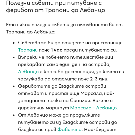
Полезни съвети при пътуване с
ферибот от Трапани до Леванцо
Ето някои полезни съвети за пътуването ви от
Трапани до Леванцо:
Съветваме ви да отидете на пристанище
Трапани
поне
1 час
преди пътуването си.
Въпреки че повечето пътешественици
прекарват само един ден на острова,
Леванцо
е красива дестинация, за която си
заслужава да отделите поне
2-3 дни
.
Фериботите до Егадските острови
отплават и пристанище Марсала, най-
западната точка на Сицилия. Вижте и
директния маршрут
Марсала - Леванцо
.
От Леванцо може да продължите
пътуването си из Егадските острови до
близкия остров
Фавиняна
. Най-бързият