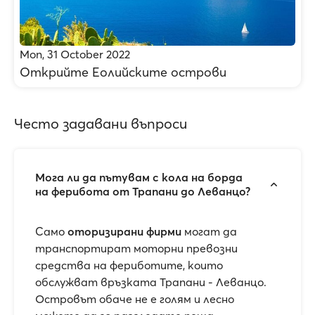
Mon, 31 October 2022
Открийте Еолийските острови
Често задавани въпроси
Мога ли да пътувам с кола на борда
на ферибота от Трапани до Леванцо?
Само
оторизирани фирми
могат да
транспортират моторни превозни
средства на фериботите, които
обслужват връзката Трапани - Леванцо.
Островът обаче не е голям и лесно