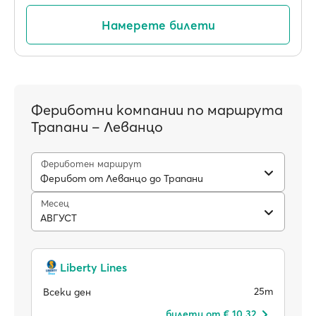
Намерете билети
Фериботни компании по маршрута
Трапани – Леванцо
Фериботен маршрут
Ферибот от Леванцо до Трапани
Месец
АВГУСТ
Liberty Lines
25m
Всеки ден
билети от € 10.32