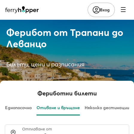
Вход
Ферибот от Трапани до
Леванцо
Билети, цени и разписания
Фериботни билети
Еднопосочно
Отиване и връщане
Няколко дестинации
Отплаване от