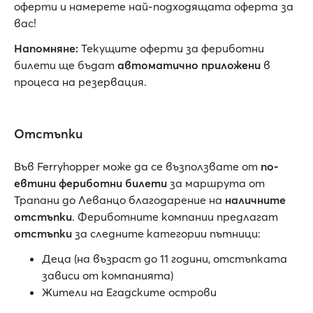
оферти и намерете най-подходящата оферта за
вас!
Напомняне:
Текущите оферти за фериботни
билети ще бъдат
автоматично приложени
в
процеса на резервация.
Отстъпки
Във Ferryhopper може да се възползвате от
по-
евтини фериботни билети
за маршрута от
Трапани до Леванцо благодарение на
наличните
отстъпки
. Фериботните компании предлагат
отстъпки
за следните категории пътници:
Деца (на възраст до 11 години, отстъпката
зависи от компанията)
Жители на Егадските острови