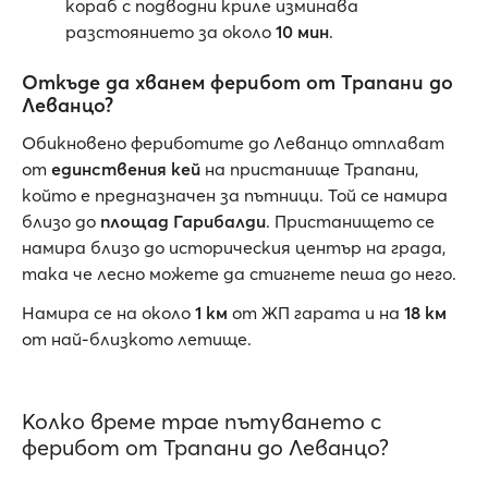
кораб с подводни криле изминава
разстоянието за около
10 мин
.
Откъде да хванем ферибот от Трапани до
Леванцо?
Обикновено фериботите до Леванцо отплават
от
единствения кей
на пристанище Трапани,
който е предназначен за пътници. Той се намира
близо до
площад Гарибалди
. Пристанището се
намира близо до историческия център на града,
така че лесно можете да стигнете пеша до него.
Намира се на около
1 км
от ЖП гарата и на
18 км
от най-близкото летище.
Колко време трае пътуването с
ферибот от Трапани до Леванцо?