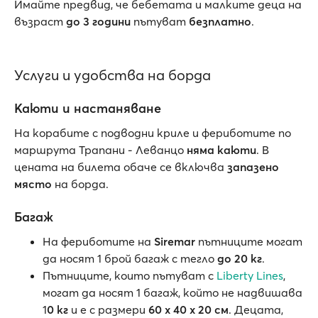
Имайте предвид, че бебетата и малките деца на
възраст
до 3 години
пътуват
безплатно
.
Услуги и удобства на борда
Каюти и настаняване
На корабите с подводни криле и фериботите по
маршрута Трапани - Леванцо
няма каюти
. В
цената на билета обаче се включва
запазено
място
на борда.
Багаж
На фериботите на
Siremar
пътниците могат
да носят 1 брой багаж с тегло
до 20 кг
.
Пътниците, които пътуват с
Liberty Lines
,
могат да носят 1 багаж, който не надвишава
1
0 кг
и е с размери
60 x 40 x 20 см
. Децата,