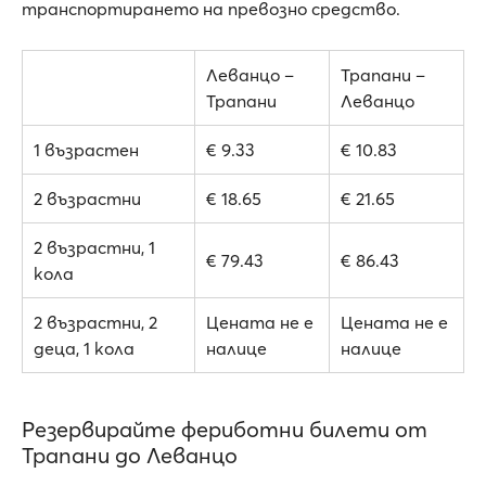
транспортирането на превозно средство.
Леванцо –
Трапани –
Трапани
Леванцо
1 възрастен
€ 9.33
€ 10.83
2 възрастни
€ 18.65
€ 21.65
2 възрастни, 1
€ 79.43
€ 86.43
кола
2 възрастни, 2
Цената не е
Цената не е
деца, 1 кола
налице
налице
Резервирайте фериботни билети от
Трапани до Леванцо