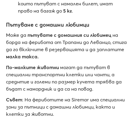
които пътуват с намален билет, имат
право на багаж до
5 кг
.
Пътуване с домашни любимци
Може да
пътувате с домашния си любимец
на
борда на ферибота от Трапани до Леванцо, стига
да го включите в резервацията и да заплатите
малка такса.
По-малките животни
могат да пътуват в
специални транспортни клетки или чанти, а
среднтие и големи по размер кучета трябва да
бъдат с намордник и да са на повод.
Съвет
: На фериботите на Siremar има специални
зони за пътници с домашни любимци, както и
клетки за животни.