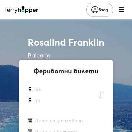
Вход
Rosalind Franklin
Balearia
Фериботни билети
от
до
Дата на отплаване
Дата на връщане