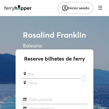
Iniciar sessão
Rosalind Franklin
Balearia
Reserve bilhetes de ferry
De
Para
Data partida
Data regresso