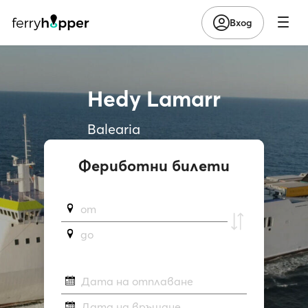
Вход
Hedy Lamarr
Balearia
Фериботни билети
от
до
Дата на отплаване
Дата на връщане