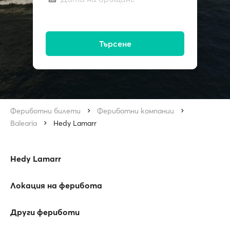
Търсене
Фериботни билети
Фериботни компании
Balearia
Hedy Lamarr
Hedy Lamarr
Локация на ферибота
Други фериботи