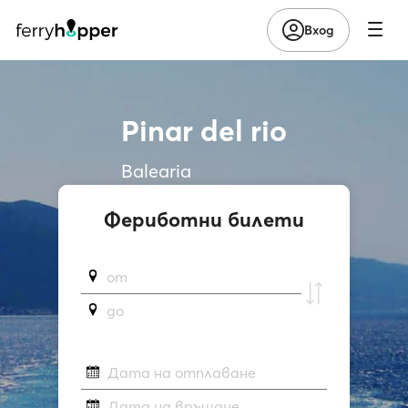
Вход
Pinar del rio
Balearia
Фериботни билети
от
до
Дата на отплаване
Дата на връщане