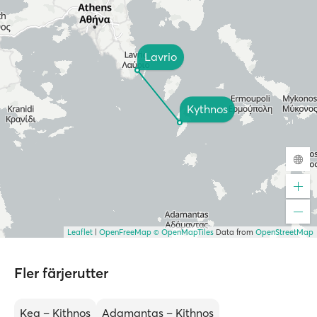
Lavrio
Kythnos
Leaflet
|
OpenFreeMap
© OpenMapTiles
Data from
OpenStreetMap
Fler färjerutter
Kea – Kithnos
Adamantas – Kithnos