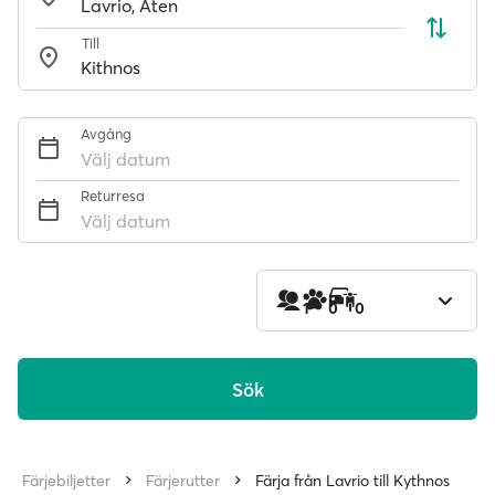
Till
Avgång
Välj datum
Returresa
Välj datum
1
0
0
Sök
Färjebiljetter
Färjerutter
Färja från Lavrio till Kythnos