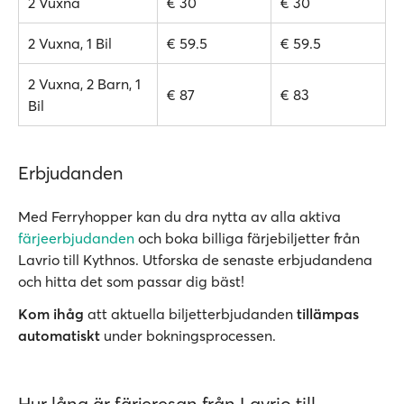
2 Vuxna
€ 30
€ 30
2 Vuxna, 1 Bil
€ 59.5
€ 59.5
2 Vuxna, 2 Barn, 1
€ 87
€ 83
Bil
Erbjudanden
Med Ferryhopper kan du dra nytta av alla aktiva
färjeerbjudanden
och boka billiga färjebiljetter från
Lavrio till Kythnos. Utforska de senaste erbjudandena
och hitta det som passar dig bäst!
Kom ihåg
att aktuella biljetterbjudanden
tillämpas
automatiskt
under bokningsprocessen.
Hur lång är färjeresan från Lavrio till