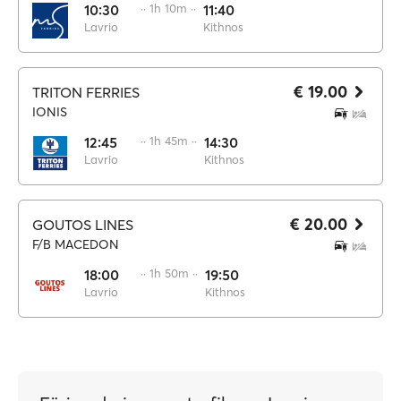
10:30
·· 1h 10m ··
11:40
Lavrio
Kithnos
€ 19.00
TRITON FERRIES
IONIS
12:45
·· 1h 45m ··
14:30
Lavrio
Kithnos
€ 20.00
GOUTOS LINES
F/B MACEDON
18:00
·· 1h 50m ··
19:50
Lavrio
Kithnos