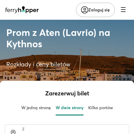
Zaloguj się
Prom z Aten (Lavrio) na
Kythnos
Rozkłady i ceny biletów
Zarezerwuj bilet
W jedną stronę
W dwie strony
Kilka portów
Z