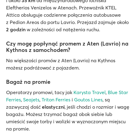
i około
35 km
od międzynarodowego lotniska
Eleftherios Venizelos w Atenach. Przewoźnik KTEL
Attica obsługuje codzienne połączenia autobusowe
z Pedion Areos do portu Lavrio. Przejazd zajmuje około
2 godzin
w zależności od natężenia ruchu.
Czy mogę popłynąć promem z Aten (Lavrio) na
Kythnos z samochodem?
Na większości promów z Aten (Lavrio) na Kythnos
możesz podróżować z pojazdem.
Bagaż na promie
Operatorzy promowi, tacy jak
Karysta Travel
,
Blue Star
Ferries
,
Seajets
,
Triton Ferries
i
Goutos Lines
, są
zazwyczaj dość
elastyczni
, jeśli chodzi o rozmiar i wagę
bagażu. Możesz trzymać bagaż obok siebie lub
umieścić swoje torby i walizki w wyznaczonym miejscu
na promie.