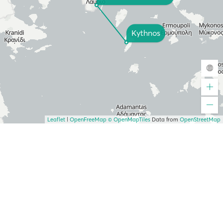
Kythnos
Leaflet
|
OpenFreeMap
© OpenMapTiles
Data from
OpenStreetMap