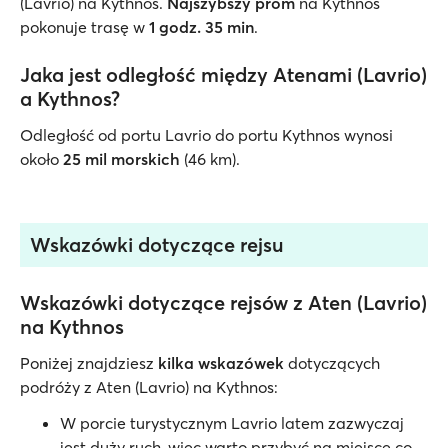
(Lavrio) na Kythnos.
Najszybszy prom
na Kythnos
pokonuje trasę w
1 godz. 35 min
.
Jaka jest odległość między Atenami (Lavrio)
a Kythnos?
Odległość od portu Lavrio do portu Kythnos wynosi
około
25 mil morskich
(46 km).
Wskazówki dotyczące rejsu
Wskazówki dotyczące rejsów z Aten (Lavrio)
na Kythnos
Poniżej znajdziesz
kilka wskazówek
dotyczących
podróży z Aten (Lavrio) na Kythnos:
W porcie turystycznym Lavrio latem zazwyczaj
jest duży ruch, więc warto przybyć na miejsce co