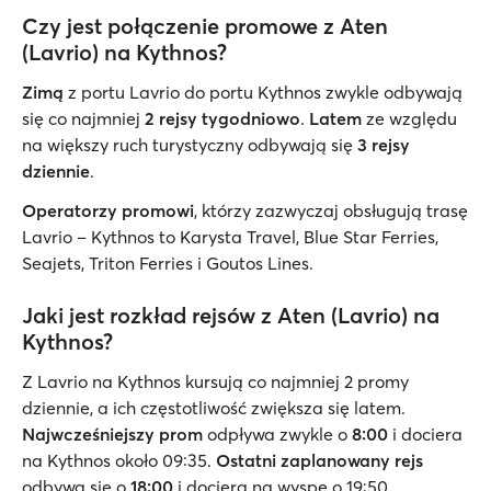
Czy jest połączenie promowe z Aten
(Lavrio) na Kythnos?
Zimą
z portu Lavrio do portu Kythnos zwykle odbywają
się co najmniej
2 rejsy tygodniowo
.
Latem
ze względu
na większy ruch turystyczny odbywają się
3 rejsy
dziennie
.
Operatorzy promowi
, którzy zazwyczaj obsługują trasę
Lavrio – Kythnos to Karysta Travel, Blue Star Ferries,
Seajets, Triton Ferries i Goutos Lines.
Jaki jest rozkład rejsów z Aten (Lavrio) na
Kythnos?
Z Lavrio na Kythnos kursują co najmniej 2 promy
dziennie, a ich częstotliwość zwiększa się latem.
Najwcześniejszy prom
odpływa zwykle o
8:00
i dociera
na Kythnos około 09:35.
Ostatni zaplanowany rejs
odbywa się o
18:00
i dociera na wyspę o 19:50.