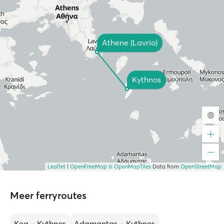
Athene (Lavrio)
Kythnos
Leaflet
|
OpenFreeMap
© OpenMapTiles
Data from
OpenStreetMap
Meer ferryroutes
Kea – Kythnos
Adamantas – Kythnos