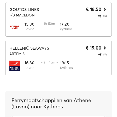
€ 18.50
GOUTOS LINES
F/B MACEDON
15:30
·· 1h 50m ··
17:20
Lavrio
Kythnos
€ 15.00
HELLENIC SEAWAYS
ARTEMIS
16:30
·· 2h 45m ··
19:15
Lavrio
Kythnos
Ferrymaatschappijen van Athene
(Lavrio) naar Kythnos