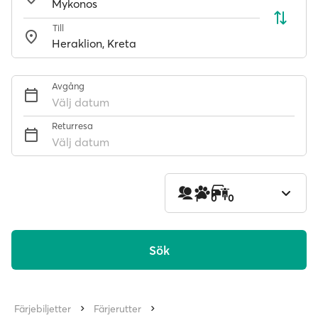
Till
Avgång
Välj datum
Returresa
Välj datum
1
0
0
Sök
Färjebiljetter
Färjerutter