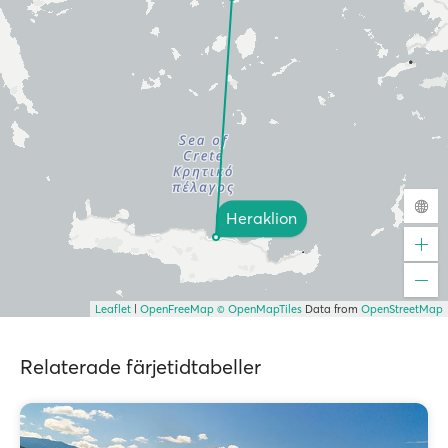
Heraklion
Leaflet
|
OpenFreeMap
© OpenMapTiles
Data from
OpenStreetMap
Relaterade färjetidtabeller