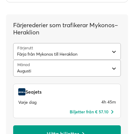
Färjerederier som trafikerar Mykonos–
Heraklion
Färjerutt
Färja från Mykonos till Heraklion
Månad
Augusti
Seajets
4h 45m
Varje dag
Biljetter från € 57.10
Hitta biljetter