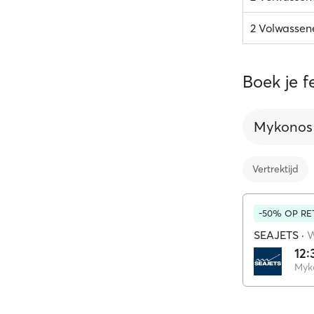
2 Volwassene
Boek je f
Mykonos
Vertrektijd
-50% OP RE
SEAJETS
·
12:
Myk