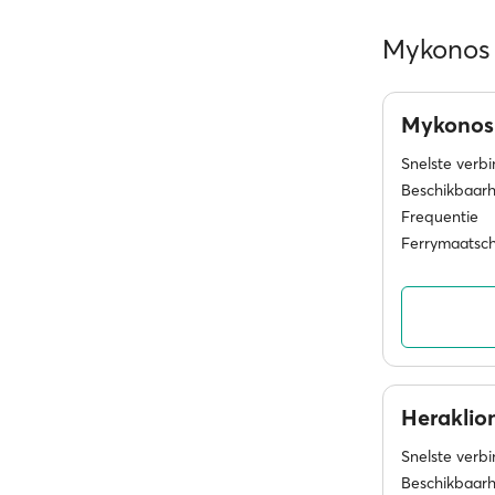
Mykonos -
Mykono
Snelste verb
Beschikbaarh
Frequentie
Ferrymaatsc
Heraklio
Snelste verb
Beschikbaarh