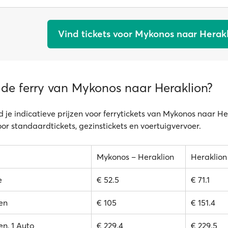
Vind tickets voor Mykonos naar Herak
 de ferry van Mykonos naar Heraklion?
d je indicatieve prijzen voor ferrytickets van Mykonos naar He
oor standaardtickets, gezinstickets en voertuigvervoer.
Mykonos – Heraklion
Heraklion
e
€ 52.5
€ 71.1
en
€ 105
€ 151.4
n, 1 Auto
€ 229.4
€ 229.5