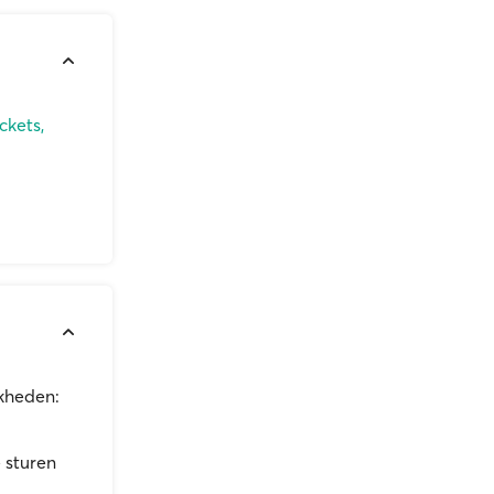
ckets,
jkheden:
 sturen