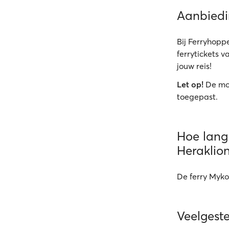
Aanbied
Bij Ferryhoppe
ferrytickets v
jouw reis!
Let op!
De mo
toegepast.
Hoe lang 
Heraklio
De ferry Myko
Veelgest