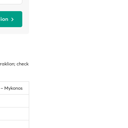
lion
raklion; check
 – Mykonos