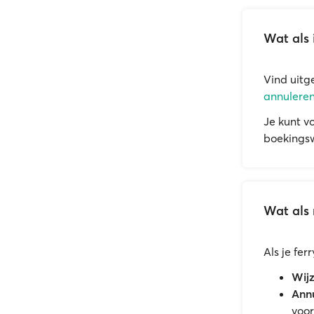
Wat als 
Vind uitg
annuleren
Je kunt v
boekingsw
Wat als 
Als je fe
Wijz
Annu
voor