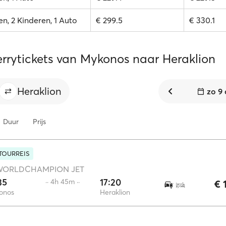
n, 2 Kinderen, 1 Auto
€ 299.5
€ 330.1
errytickets van Mykonos naar Heraklion
Heraklion
zo 9
Duur
Prijs
TOURREIS
WORLDCHAMPION JET
35
17:20
·· 4h 45m ··
€ 
onos
Heraklion