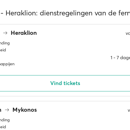
 Heraklion: dienstregelingen van de ferr
s
Heraklion
v
inding
eid
1 ‐ 7 da
happijen
Vind tickets
n
Mykonos
inding
eid