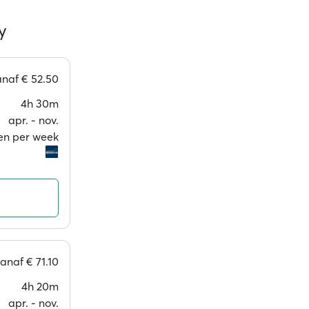
y
anaf
€ 52.50
4h 30m
apr. ‐ nov.
gen per week
vanaf
€ 71.10
4h 20m
apr. ‐ nov.