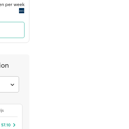
gen per week
ion
ijs
 57.10