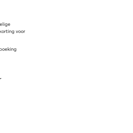
elige
korting voor
 boeking
r