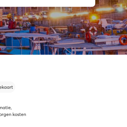
ekaart
matie,
borgen kosten