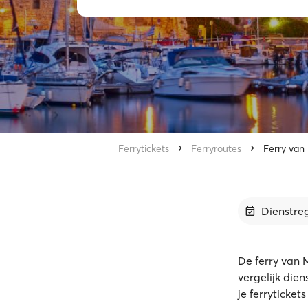
Ferrytickets
Ferryroutes
Ferry van
Dienstre
De ferry van 
vergelijk die
je ferryticket