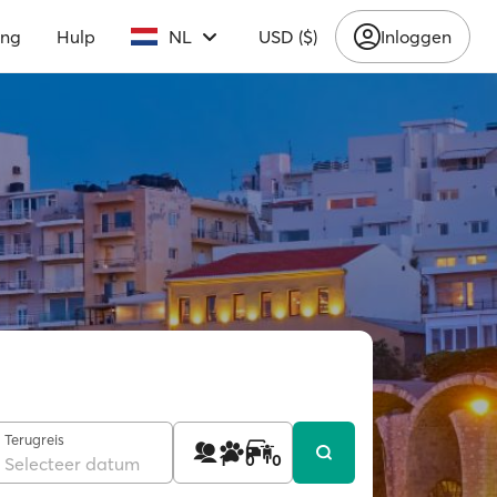
ing
Hulp
NL
USD ($)
Inloggen
Terugreis
1
0
0
Selecteer datum