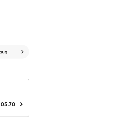
 aug
105.70