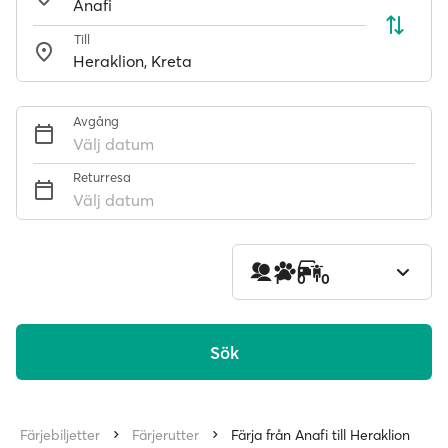
Till
Avgång
Välj datum
Returresa
Välj datum
1
0
0
Sök
Färjebiljetter
Färjerutter
Färja från Anafi till Heraklion