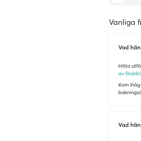
Vanliga f
Vad händ
Hitta utf
av färjebi
Kom ihåg 
bokningsän
Vad händ