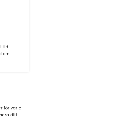
lltid
id om
r för varje
nera ditt