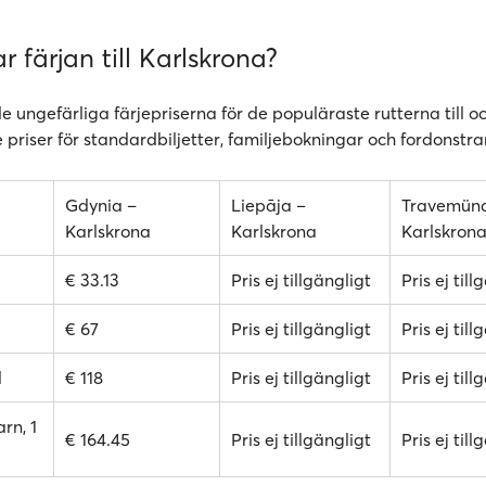
r färjan till Karlskrona?
de ungefärliga färjepriserna för de populäraste rutterna till o
 priser för standardbiljetter, familjebokningar och fordonstra
Gdynia –
Liepāja –
Travemün
Karlskrona
Karlskrona
Karlskron
€ 33.13
Pris ej tillgängligt
Pris ej till
€ 67
Pris ej tillgängligt
Pris ej till
l
€ 118
Pris ej tillgängligt
Pris ej till
rn, 1
€ 164.45
Pris ej tillgängligt
Pris ej till