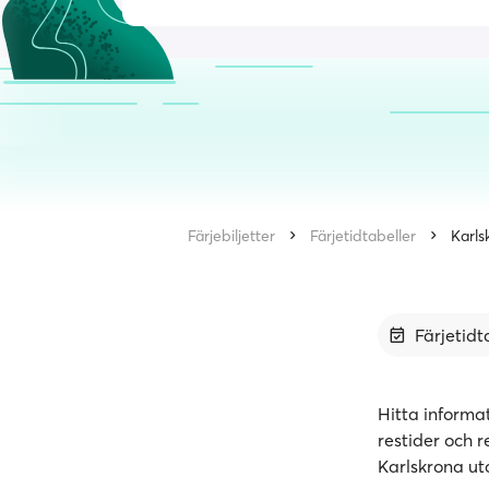
Färjebiljetter
Färjetidtabeller
Karls
Färjetidt
Hitta informa
restider och r
Karlskrona ut