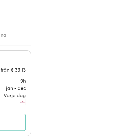
ona
från
€ 33.13
9h
jan ‐ dec
Varje dag