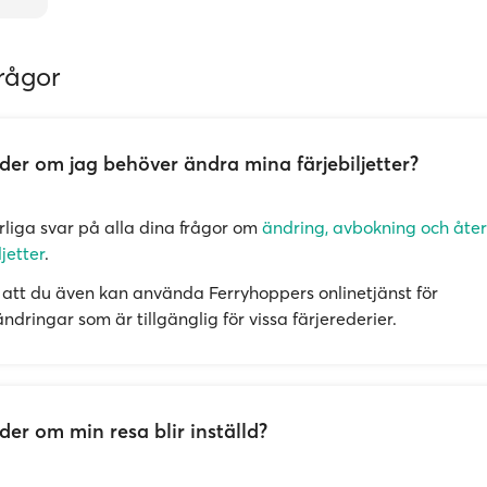
rågor
er om jag behöver ändra mina färjebiljetter?
örliga svar på alla dina frågor om
ändring, avbokning och åte
ljetter
.
att du även kan använda Ferryhoppers onlinetjänst för
dringar som är tillgänglig för vissa färjerederier.
er om min resa blir inställd?