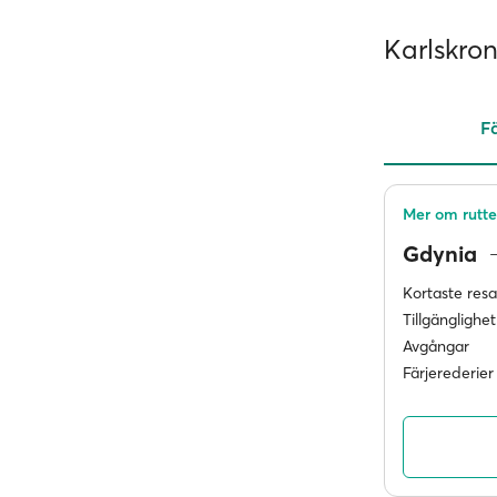
Karlskron
Fä
Mer om rutt
Gdynia
Kortaste res
Tillgänglighet
Avgångar
Färjerederier