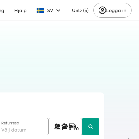
ng
Hjälp
SV
USD ($)
Logga in
Returresa
1
0
0
Välj datum