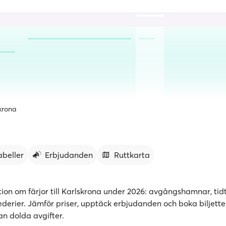
krona
abeller
Erbjudanden
Ruttkarta
tion om färjor till Karlskrona under 2026: avgångshamnar, tidt
ederier. Jämför priser, upptäck erbjudanden och boka biljetter 
an dolda avgifter.