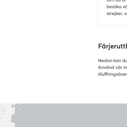
besöka v
strejker,
Färjerutt
Nedan kan du s
Använd vår i
öluffningsäven