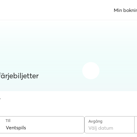
Min bokni
rjebiljetter
r
Till
Avgång
Välj datum