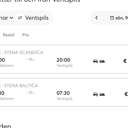
nar
Ventspils
sön, 
Restid
Pris
E
·
STENA SCANDICA
00
20:00
·· 9h ··
€
äshamn
Ventspils
E
·
STENA BALTICA
30
07:30
·· 9h ··
€
äshamn
Ventspils
nden