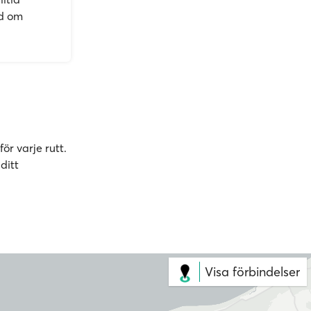
id om
ör varje rutt.
ditt
Visa förbindelser