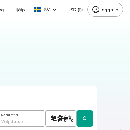
ng
Hjälp
SV
USD ($)
Logga in
Returresa
1
0
0
Välj datum