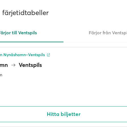
 färjetidtabeller
ärjor till Ventspils
Färjor från Ventspi
en Nynäshamn–Ventspils
amn
Ventspils
an
Hitta biljetter