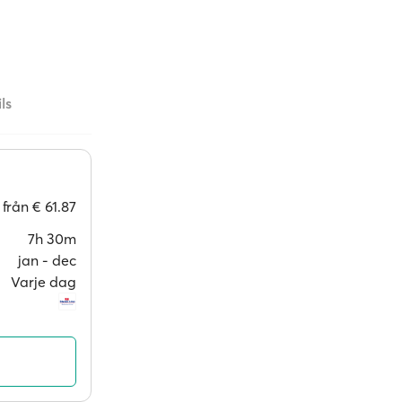
ls
från
€ 61.87
7h 30m
jan ‐ dec
Varje dag