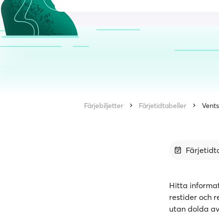
Färjebiljetter
Färjetidtabeller
Vents
Färjetidt
Hitta informat
restider och r
utan dolda av