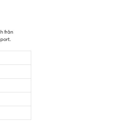
ch från
sport.