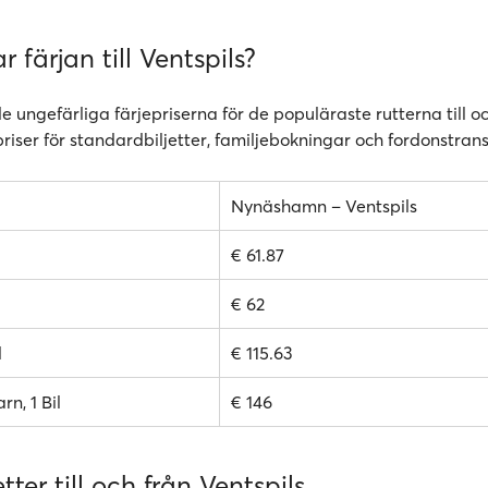
r färjan till Ventspils?
de ungefärliga färjepriserna för de populäraste rutterna till o
priser för standardbiljetter, familjebokningar och fordonstran
Nynäshamn – Ventspils
€ 61.87
€ 62
l
€ 115.63
rn, 1 Bil
€ 146
tter till och från Ventspils