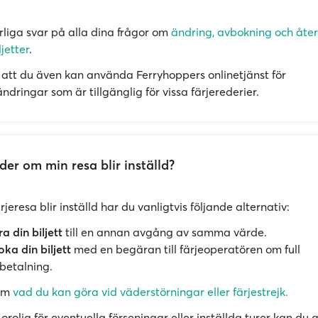
örliga svar på alla dina frågor om
ändring, avbokning och åte
ljetter
.
att du även kan använda Ferryhoppers onlinetjänst för
dringar som är tillgänglig för vissa färjerederier.
er om min resa blir inställd?
jeresa blir inställd har du vanligtvis följande alternativ:
a din biljett
till en annan avgång av samma värde.
ka din biljett
med en begäran till färjeoperatören om full
betalning.
om
vad du kan göra vid väderstörningar eller färjestrejk.
rolig för eventuella förseningar eller inställda turer kan du a