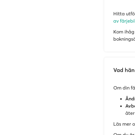
Hitta utf
av färjebi
Kom ihåg 
bokningsän
Vad händ
Om din fär
Ändr
Avbo
åter
Läs mer 
Om du är o