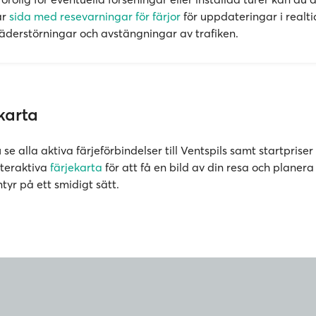
år
sida med resevarningar för färjor
för uppdateringar i realt
 väderstörningar och avstängningar av trafiken.
karta
e alla aktiva färjeförbindelser till Ventspils samt startpriser f
nteraktiva
färjekarta
för att få en bild av din resa och planera 
tyr på ett smidigt sätt.