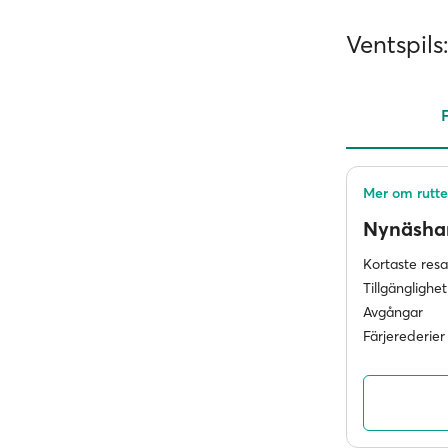
Ventspils:
F
Mer om rutt
Nynäsh
Kortaste res
Tillgänglighet
Avgångar
Färjerederier