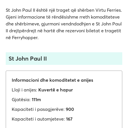
St John Paul II është një traget që shërben Virtu Ferries.
Gjeni informacione të rëndësishme rreth komoditeteve
dhe shërbimeve, gjurmoni vendndodhjen e St John Paul
II drejtpërdrejt në hartë dhe rezervoni biletat e tragetit
në Ferryhopper.
St John Paul II
Informacioni dhe komoditetet e anijes
Lloji i anijes:
Kuvertë e hapur
Gjatësia:
111m
Kapaciteti i pasagjerëve:
900
Kapaciteti i automjeteve:
167