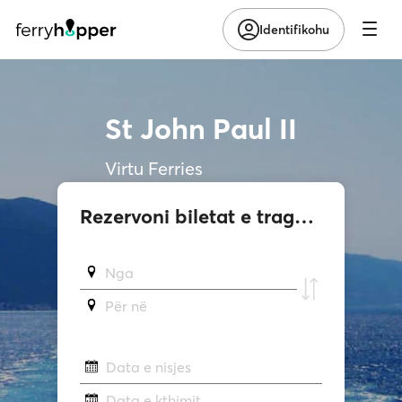
Identifikohu
St John Paul II
Virtu Ferries
Rezervoni biletat e tragetit
Nga
Për në
Data e nisjes
Data e kthimit