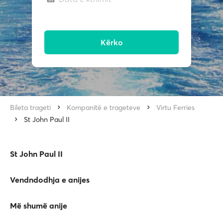
Kërko
Bileta trageti
Kompanitë e trageteve
Virtu Ferries
St John Paul II
St John Paul II
Vendndodhja e anijes
Më shumë anije