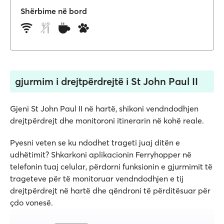
Shërbime në bord
gjurmim i drejtpërdrejtë i St John Paul II
Gjeni St John Paul II në hartë, shikoni vendndodhjen
drejtpërdrejt dhe monitoroni itinerarin në kohë reale.
Pyesni veten se ku ndodhet trageti juaj ditën e
udhëtimit? Shkarkoni aplikacionin Ferryhopper në
telefonin tuaj celular, përdorni funksionin e gjurmimit të
trageteve për të monitoruar vendndodhjen e tij
drejtpërdrejt në hartë dhe qëndroni të përditësuar për
çdo vonesë.