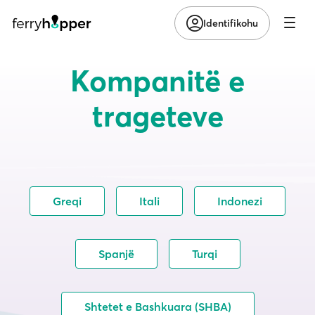
Identifikohu
Kompanitë e
trageteve
Greqi
Itali
Indonezi
Spanjë
Turqi
Shtetet e Bashkuara (SHBA)