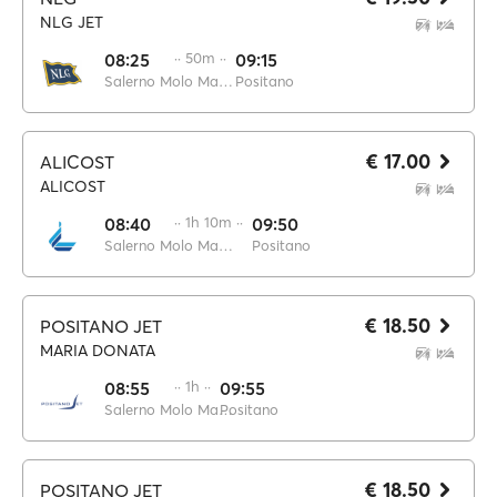
NLG JET
08:25
·· 50m ··
09:15
Salerno Molo Manfredi
Positano
€ 17.00
ALICOST
ALICOST
08:40
·· 1h 10m ··
09:50
Salerno Molo Manfredi
Positano
€ 18.50
POSITANO JET
MARIA DONATA
08:55
·· 1h ··
09:55
Salerno Molo Manfredi
Positano
€ 18.50
POSITANO JET