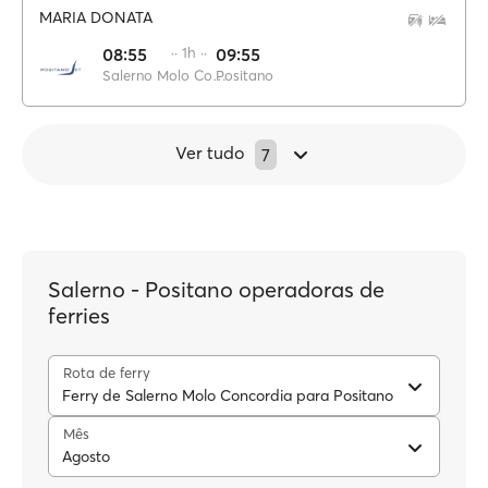
MARIA DONATA
08:55
·· 1h ··
09:55
Salerno Molo Concordia
Positano
Ver tudo
7
Salerno - Positano operadoras de
ferries
Rota de ferry
Ferry de Salerno Molo Concordia para Positano
Mês
Agosto