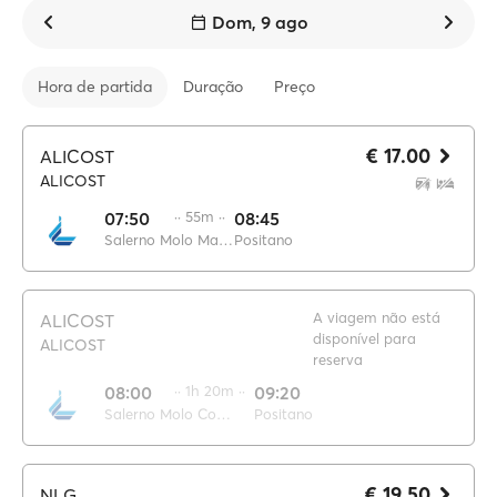
Dom, 9 ago
Hora de partida
Duração
Preço
€ 17.00
ALICOST
ALICOST
07:50
·· 55m ··
08:45
Salerno Molo Manfredi
Positano
A viagem não está
ALICOST
disponível para
ALICOST
reserva
08:00
·· 1h 20m ··
09:20
Salerno Molo Concordia
Positano
€ 19.50
NLG