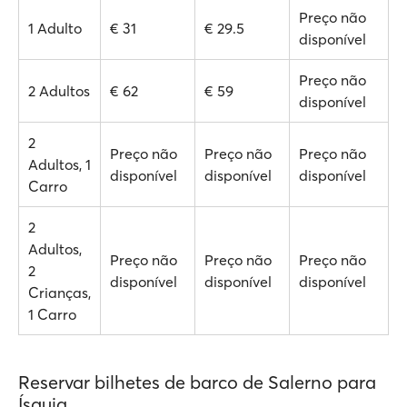
Preço não
1 Adulto
€ 31
€ 29.5
disponível
Preço não
2 Adultos
€ 62
€ 59
disponível
2
Preço não
Preço não
Preço não
Adultos, 1
disponível
disponível
disponível
Carro
2
Adultos,
Preço não
Preço não
Preço não
2
disponível
disponível
disponível
Crianças,
1 Carro
Reservar bilhetes de barco de Salerno para
Ísquia