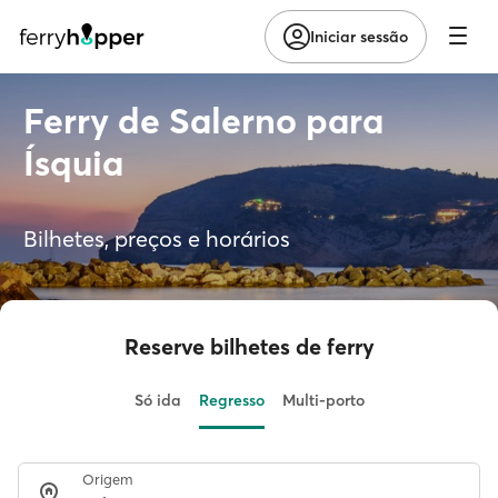
Iniciar sessão
Ferry de Salerno para
Ísquia
Bilhetes, preços e horários
Reserve bilhetes de ferry
Só ida
Regresso
Multi-porto
Origem