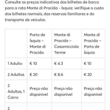
Consulte os preços indicativos dos bilhetes de barco
para a rota Monte di Procida - Ísquia; verifique o custo
dos bilhetes normais, das reservas familiares e do
transporte de veículos.
Porto de
Monte di
Monte di
Ísquia –
Procida –
Procida –
Monte di
Casamicciola
Porto de
Procida
Terme
Ísquia
1 Adulto
€ 10
€ 4.3
€ 10
2 Adultos
€ 20
€ 8.6
€ 20
2
Preço não
Preço não
Preço não
Adultos, 1
disponível
disponível
disponível
Carro
2