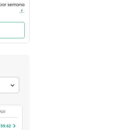
s por semana
eço
 59.62