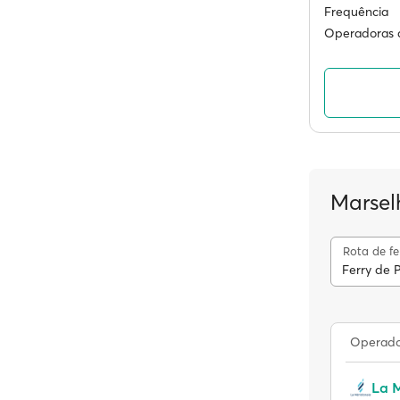
Frequência
Operadoras d
Marsel
Rota de fe
Ferry de 
Operador
La M