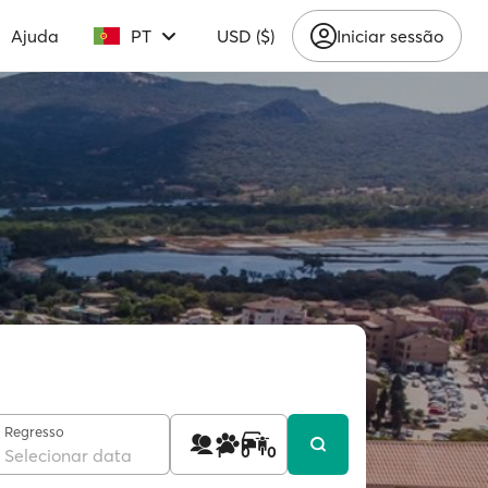
Ajuda
PT
USD ($)
Iniciar sessão
Regresso
1
0
0
Selecionar data