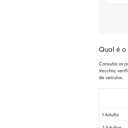
Qual é o
Consulte os p
Vecchio; verif
de veículos.
1 Adulto
2 Adultos