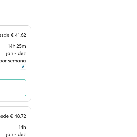
esde
€ 41.62
14h 25m
jan ‐ dez
s por semana
esde
€ 48.72
14h
jan ‐ dez