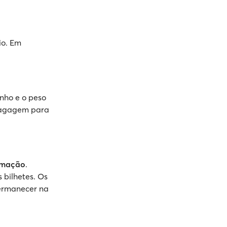
io. Em
nho e o peso
agagem para
timação
.
 bilhetes. Os
permanecer na