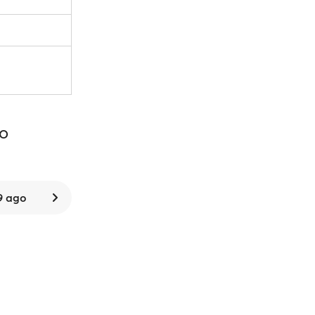
to
9 ago