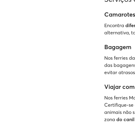
Camarotes
Encontra
dife
alternativa, 
Bagagem
Nos ferries d
das bagagens
evitar atraso
Viajar com
Nos ferries M
Certifique-se
animais não 
zona
do canil