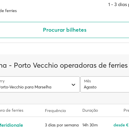
1 ‐ 3 dia
e ferries
Procurar bilhetes
ha - Porto Vecchio operadoras de ferries
rry
Mês
Porto-Vecchio para Marselha
Agosto
a de ferries
Duração
Pr
Frequência
eridionale
14h 30m
desde €
3 dias por semana