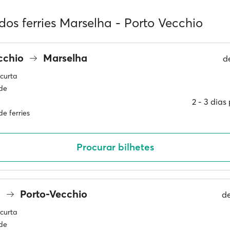
dos ferries Marselha - Porto Vecchio
cchio
Marselha
d
curta
ade
2 ‐ 3 dia
e ferries
Procurar bilhetes
a
Porto-Vecchio
d
curta
ade