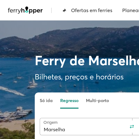
|
Ofertas em ferries
Planea
Ferry de Marselh
Bilhetes, preços e horários
Só ida
Regresso
Multi-porto
Origem