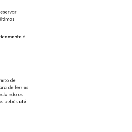
reservar
últimas
ticamente
à
veito de
ra de ferries
incluindo os
 os bebés
até