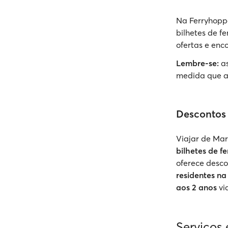
Na Ferryhoppe
bilhetes de f
ofertas e enc
Lembre-se:
as
medida que a
Descontos
Viajar de Mars
bilhetes de f
oferece desco
residentes n
aos 2 anos
vi
Serviços