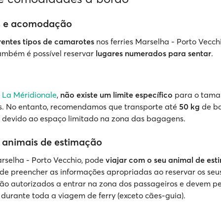
 e acomodação
rentes tipos de camarotes
nos ferries Marselha - Porto Vecch
também é possível reservar
lugares numerados para sentar
.
a
La Méridionale
,
não existe um limite específico
para o tama
. No entanto, recomendamos que transporte até
50 kg
de b
s devido ao espaço limitado na zona das bagagens.
 animais de estimação
arselha - Porto Vecchio, pode
viajar com o seu animal de es
 de preencher as informações apropriadas ao reservar os seus
são autorizados a entrar na zona dos passageiros e devem 
durante toda a viagem de ferry (exceto cães-guia).