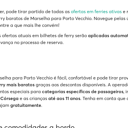
r, pode tirar partido de todas as
ofertas em ferries ativas
e 
erry baratos de Marselha para Porto Vecchio. Navegue pelas 
ontre a que mais lhe convém!
 ofertas atuais em bilhetes de ferry serão
aplicadas automa
vança no processo de reserva.
elha para Porto Vecchio é fácil, confortável e pode tirar pro
erry mais baratos
graças aos descontos disponíveis. A operado
ntos especiais para
categorias específicas de passageiros
, 
a Córsega
e as crianças
até aos 11 anos
. Tenha em conta que
ajam
gratuitamente
.
 e comodidades a bordo