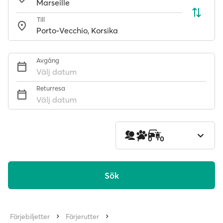
Till
Avgång
Välj datum
Returresa
Välj datum
1
0
0
Sök
Färjebiljetter
Färjerutter