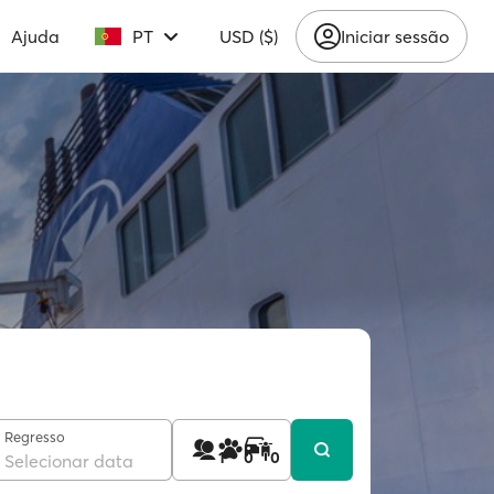
Ajuda
PT
USD ($)
Iniciar sessão
Regresso
1
0
0
Selecionar data