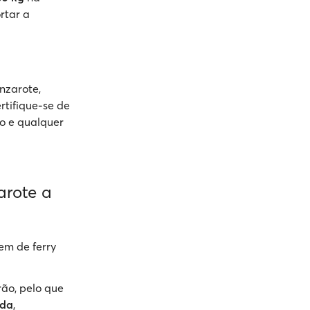
rtar a
nzarote,
rtifique-se de
ão e qualquer
arote a
em de ferry
ão, pelo que
ida
,