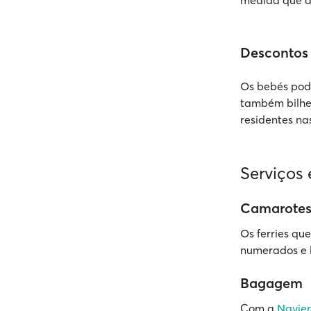
medida que a
Descontos
Os bebés pode
também bilhet
residentes na
Serviços
Camarotes
Os ferries q
numerados e 
Bagagem
Com a
Navie