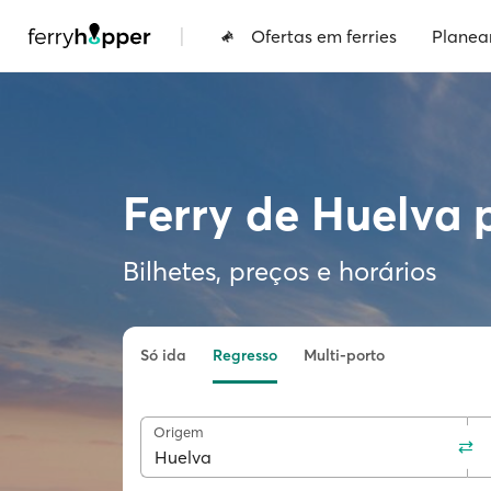
|
Ofertas em ferries
Planea
Ferry de Huelva 
Bilhetes, preços e horários
Só ida
Regresso
Multi-porto
Origem