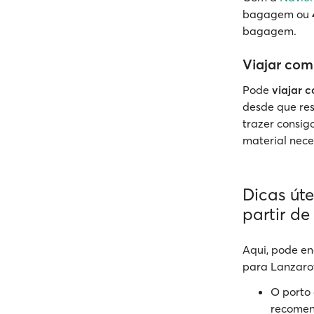
bagagem ou
bagagem.
Viajar com
Pode
viajar 
desde que res
trazer consig
material nece
Dicas út
partir de
Aqui, pode en
para Lanzaro
O porto
recomen