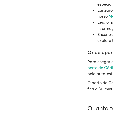
especial
Lanzarot
nosso
Ma
Leia o 
informaç
Encontr
explore 
Onde apanh
Para chegar a
porto de Cád
pela auto-est
O porto de Cá
fica a 30 minu
Quanto t