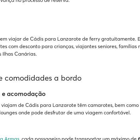
vança no processo de reserva.
m viajar de Cádis para Lanzarote de ferry gratuitamente. 
es com desconto para crianças, viajantes seniores, famílias
s Ilhas Canárias.
 e comodidades a bordo
 e acomodação
ue viajam de Cádis para Lanzarote têm camarotes, bem como 
lounges onde pode desfrutar de uma viagem confortável.
ra Armas
, cada passageiro pode transportar um máximo de