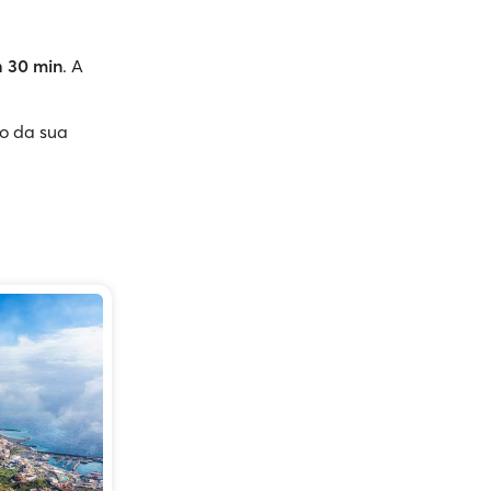
h 30 min
. A
o da sua