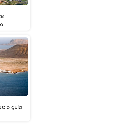
as
to
s: o guia