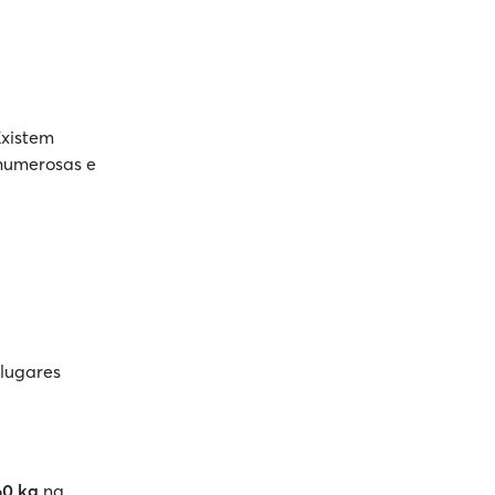
Existem
 numerosas e
lugares
60 kg
na