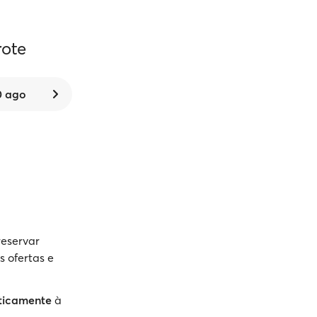
rote
0 ago
reservar
s ofertas e
ticamente
à