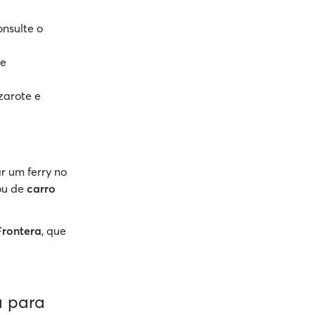
onsulte o
.
 e
zarote e
r um ferry no
u de
carro
Frontera
, que
a para