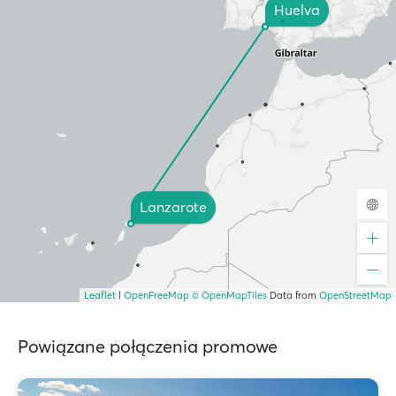
Huelva
Lanzarote
Leaflet
|
OpenFreeMap
© OpenMapTiles
Data from
OpenStreetMap
Powiązane połączenia promowe