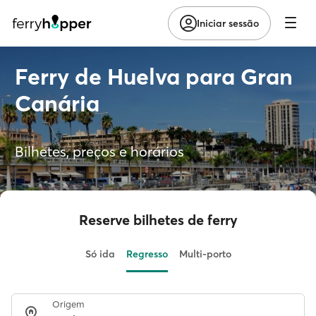
Iniciar sessão
Ferry de Huelva para Gran
Canária
Bilhetes, preços e horários
Reserve bilhetes de ferry
Só ida
Regresso
Multi-porto
Origem