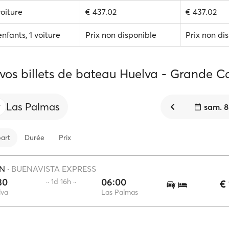
voiture
€ 437.02
€ 437.02
enfants, 1 voiture
Prix non disponible
Prix non di
 vos billets de bateau Huelva - Grande C
Las Palmas
sam. 8
art
Durée
Prix
EN
·
BUENAVISTA EXPRESS
30
06:00
·· 1d 16h ··
€ 
lva
Las Palmas