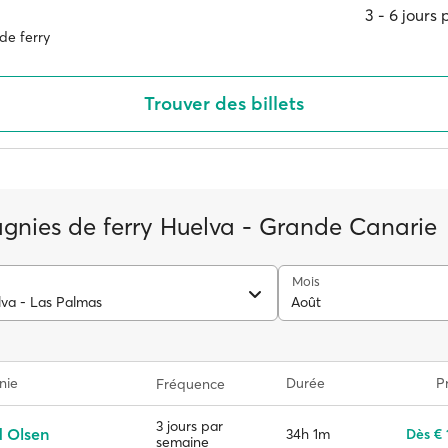
3 ‐ 6 jours
de ferry
Trouver des billets
nies de ferry Huelva - Grande Canarie
Mois
lva - Las Palmas
Août
nie
Durée
Pr
Fréquence
3 jours par
d Olsen
34h 1m
Dès € 
semaine