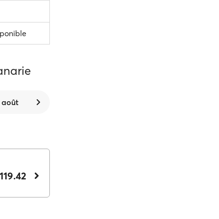
sponible
anarie
 août
119.42