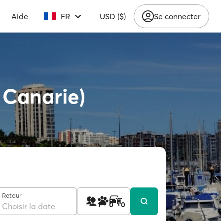
Aide
FR
USD ($)
Se connecter
 Canarie)
Retour
1
0
0
Choisir la date