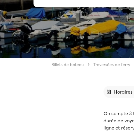
Billets de bateau
Traversées de ferry
Horaires 
On compte 3 
durée de voya
ligne et réser