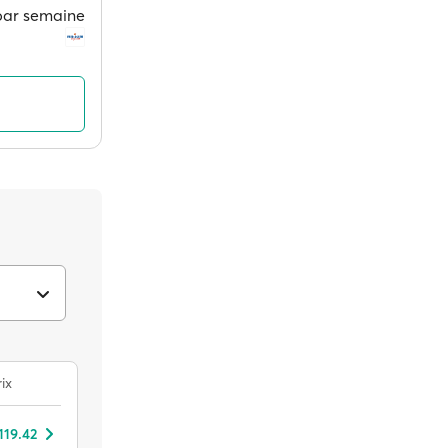
 par semaine
ix
119.42