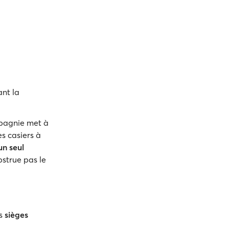
nt la
pagnie met à
s casiers à
un seul
bstrue pas le
es
sièges