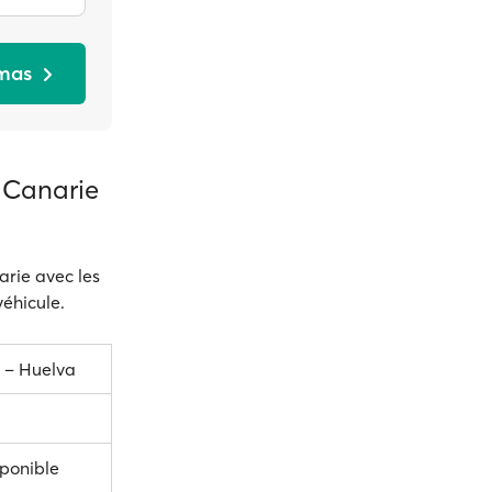
lmas
 Canarie
arie avec les
véhicule.
 – Huelva
sponible