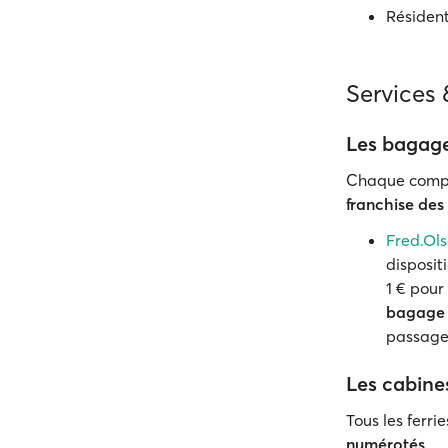
Résident
Services
Les bagages
Chaque compag
franchise de
Fred.Ols
disposit
1 € pour
bagage
passage 
Les cabine
Tous les ferr
numérotés
.