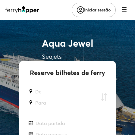
Iniciar sessão
Aqua Jewel
Seajets
Reserve bilhetes de ferry
De
Para
Data partida
Data regresso