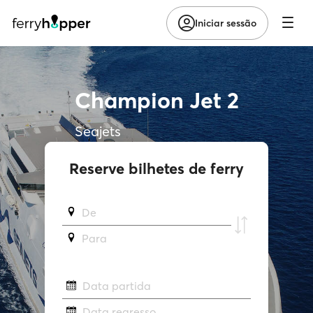
Iniciar sessão
Champion Jet 2
Seajets
Reserve bilhetes de ferry
De
Para
Data partida
Data regresso