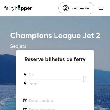
Iniciar sessão
Champions League Jet 2
Seajets
Reserve bilhetes de ferry
De
Para
Data partida
Data regresso