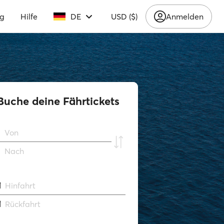
ng
Hilfe
DE
USD ($)
Anmelden
Buche deine Fährtickets
Von
Νach
Hinfahrt
Rückfahrt