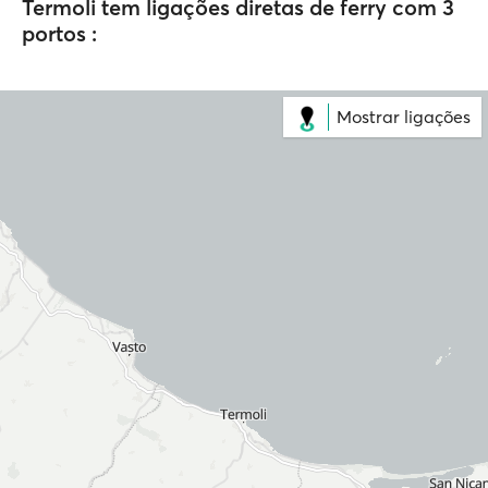
Termoli tem ligações diretas de ferry com 3
portos :
Mostrar ligações