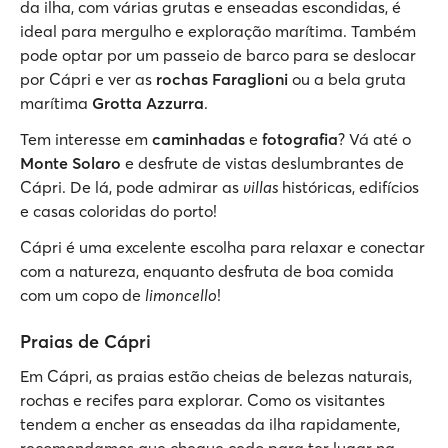
da ilha, com várias grutas e enseadas escondidas, é
ideal para mergulho e exploração marítima. Também
pode optar por um passeio de barco para se deslocar
por Cápri e ver as
rochas Faraglioni
ou a bela gruta
marítima
Grotta Azzurra
.
Tem interesse em
caminhadas
e
fotografia
? Vá até o
Monte Solaro
e desfrute de vistas deslumbrantes de
Cápri. De lá, pode admirar as
villas
históricas, edifícios
e casas coloridas do porto!
Cápri é uma excelente escolha para relaxar e conectar
com a natureza, enquanto desfruta de boa comida
com um copo de
limoncello
!
Praias de Cápri
Em Cápri, as praias estão cheias de belezas naturais,
rochas e recifes para explorar. Como os visitantes
tendem a encher as enseadas da ilha rapidamente,
recomendamos que chegue cedo para ter lugar na