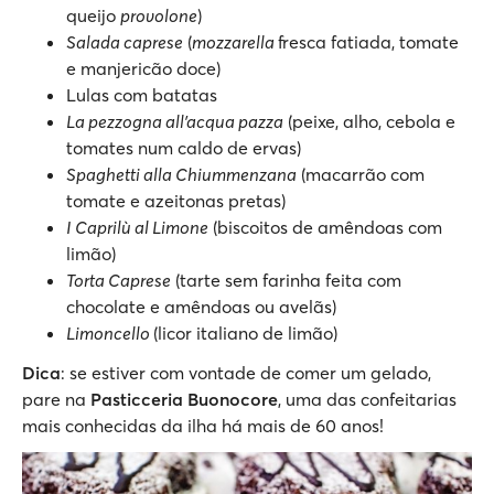
queijo
provolone
)
Salada caprese
(
mozzarella
fresca fatiada, tomate
e manjericão doce)
Lulas com batatas
La pezzogna all'acqua pazza
(peixe, alho, cebola e
tomates num caldo de ervas)
Spaghetti alla Chiummenzana
(macarrão com
tomate e azeitonas pretas)
I Caprilù al Limone
(biscoitos de amêndoas com
limão)
Torta Caprese
(tarte sem farinha feita com
chocolate e amêndoas ou avelãs)
Limoncello
(licor italiano de limão)
Dica
: se estiver com vontade de comer um gelado,
pare na
Pasticceria Buonocore
, uma das confeitarias
mais conhecidas da ilha há mais de 60 anos!