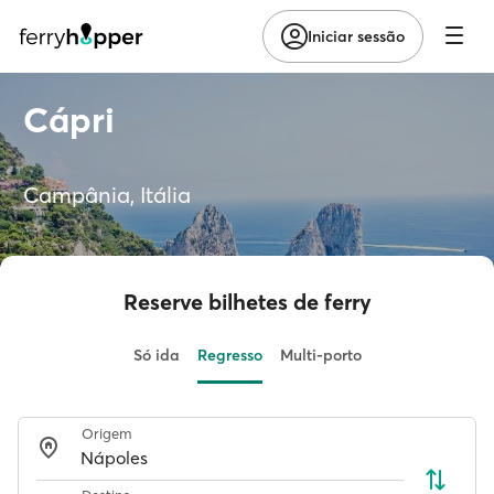
Iniciar sessão
Cápri
Campânia, Itália
Reserve bilhetes de ferry
Só ida
Regresso
Multi-porto
Origem